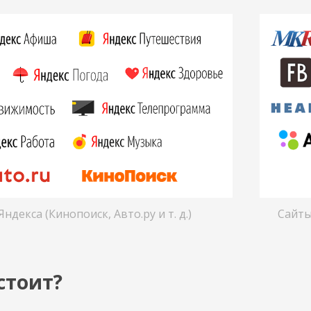
ндекса (Кинопоиск, Авто.ру и т. д.)
Сайты
стоит?