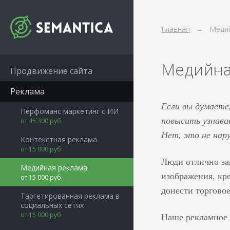
Главная
Меди
Медийная
Продвижение сайта
Реклама
Если вы думаете,
Перфоманс маркетинг с ИИ
повысить узнава
от 45 300 руб.
Нет, это не на
Контекстная реклама
от 15 000 руб.
Люди отлично за
Медийная реклама
изображения, кр
от 15 000 руб.
донести торгово
Таргетированная реклама в
социальных сетях
от 15 000 руб.
Наше рекламное 