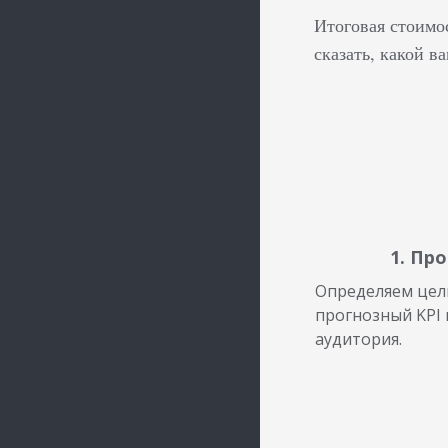
Итоговая стоимо
сказать, какой в
1. Пр
Определяем цел
прогнозный KPI 
аудитория.