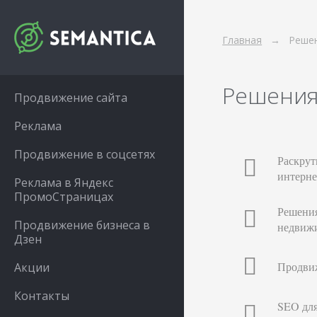
Главная
Решен
Решения
Продвижение сайта
Реклама
Продвижение в соцсетях
Раскрут
интерне
Реклама в Яндекс
ПромоСтраницах
Решения
Продвижение бизнеса в
недвиж
Дзен
Продви
Акции
Контакты
SEO для