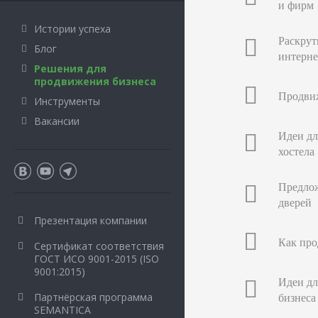
и фирм
Истории успеха
Раскрут
Блог
интерне
Решения для
продвижения бизнеса
Продвиж
Инструменты
Вакансии
Идеи дл
хостела
Предлож
дверей
Презентация компании
Как про
Сертификат соответствия
ГОСТ ИСО 9001-2015 (ISO
9001:2015)
Идеи дл
бизнеса
Партнёрская программа
SEMANTICA