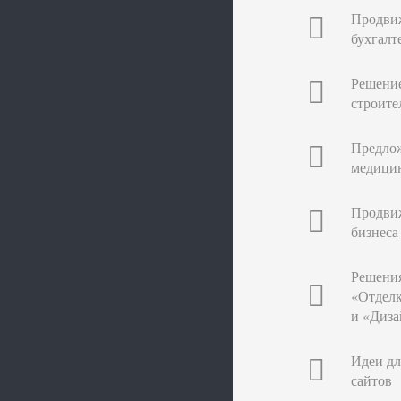
Продви
бухгалт
Решение
строите
Предло
медицин
Продви
бизнеса
Решения
«Отделк
и «Диза
Идеи д
сайтов