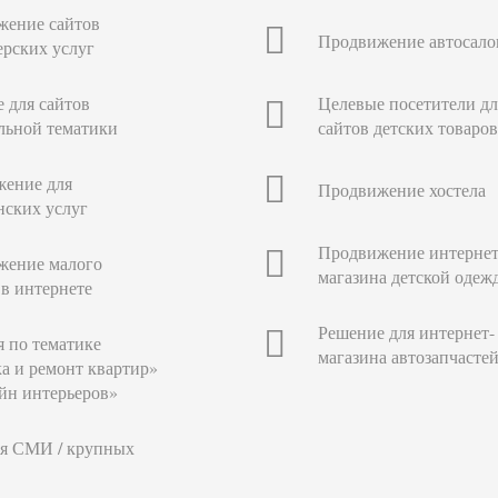
жение сайтов
Продвижение автосало
ерских услуг
 для сайтов
Целевые посетители дл
льной тематики
сайтов детских товаров
жение для
Продвижение хостела
ских услуг
Продвижение интернет
жение малого
магазина детской одеж
 в интернете
Решение для интернет-
 по тематике
магазина автозапчасте
а и ремонт квартир»
йн интерьеров»
ля СМИ / крупных