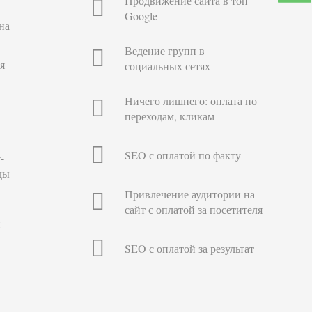
Продвижение сайта в топ
Google
на
Ведение групп в
я
социальных сетях
Ничего лишнего: оплата по
переходам, кликам
SEO с оплатой по факту
-
ды
Привлечение аудитории на
сайт с оплатой за посетителя
й
SEO с оплатой за результат