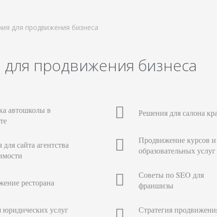
ия для продвижения бизнеса
 для продвижения бизнеса
ка автошколы в
Решения для салона кр
те
Продвижение курсов и
 для сайта агентства
образовательных услуг
имости
Советы по SEO для
жение ресторана
франшизы
 юридических услуг
Стратегия продвижени