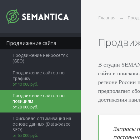
Главная
Продв
Продвиж
Продвижение сайта
Продвижение нейросетях
(GEO)
В студии SEMAN
сайта в поисков
Продвижение сайтов по
трафику
регионе России 
от 40 000 руб.
предполагает сбо
Продвижение сайтов по
достижения наил
позициям
от 28 000 руб.
Поисковая оптимизация на
основе данных (Data-based
Запросы п
SEO)
от 65 000 руб.
постоянно