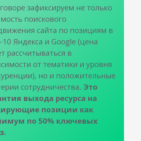
оговоре зафиксируем не только
имость поискового
движения сайта по позициям в
10 Яндекса и Google (цена
ет рассчитываться в
исимости от тематики и уровня
куренции), но и положительные
терии сотрудничества.
Это
антия выхода ресурса на
ирующие позиции как
имум по 50% ключевых
з.