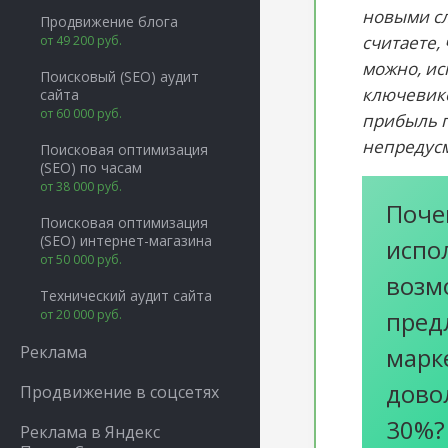
новыми сл
Продвижение блога
считаете,
от 49 200 руб.
можно, ис
Поисковый (SEO) аудит
ключевико
сайта
от 60 000 руб.
прибыль 
непредус
Поисковая оптимизация
(SEO) по часам
от 38 000 руб.
Поче
Поисковая оптимизация
(SEO) интернет-магазина
испо
от 50 000 руб.
возм
Технический аудит сайта
пред
от 20 000 руб.
Реклама
марке
дово
Продвижение в соцсетях
30%?
Реклама в Яндекс