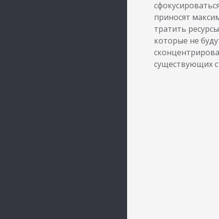
сфокусироваться
приносят макси
тратить ресурсы
которые не буду
сконцентрирова
существующих с