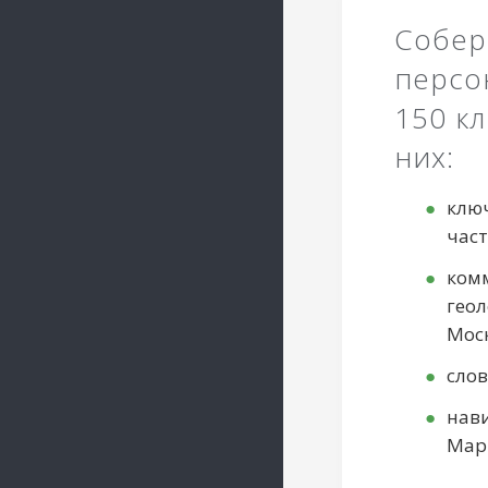
Собер
персо
150 к
них:
клю
част
ком
геол
Моск
слов
нав
Мар