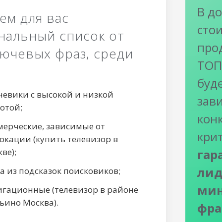
В д
ем для вас
сто
нальный список от
про
лючевых фраз, среди
ТОП-
буд
чевики с высокой и низкой
зав
отой;
кон
мерческие, зависимые от
кри
окации (купить телевизор в
ве);
гар
лид
а из подсказок поисковиков;
мин
игационные (телевизор в районе
ьино Москва).
фра