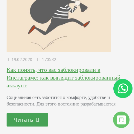
19.02.2020
170532
Как понять, что вас заблокировали в
Инстаграме: как выглядит заблокированный
аккаунт
Социальная сеть заботится о комфорте, удобстве и
безопасности. Для этого постоянно разрабатываются
механизмы для защиты от нежелательных активностей,
мошенничества и так далее. Бан также доступен для
Читать
любой персоны, которая хочет закрыть доступ к своему
акку для определенного круга лиц. Поговорим, как