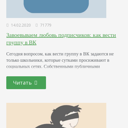
14.02.2020
71779
Завоевываем любовь подписчиков: как вести
группу в ВК
Сегодня вопросом, как вести группу в ВК задаются не
только школьники, которые сутками просиживают в
социальных сетях. Собственными публичными
страницами обзаводятся предприниматели, владельцы
информационных, развлекательных порталов и просто
Читать
блогеры. Зачастую на первом этапе развития всем
стараются заниматься сами собственники. Но
допущенные на старте ошибки ведут к потере времени,
денег на рекламу и даже к блокировке паблика. В статье
вас ждут…