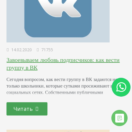
14.02.2020
71755
Завоевываем любовь подписчиков: как вести
группу в ВК
Сегодня вопросом, как вести группу в ВК задаются не
только школьники, которые сутками просиживают в
социальных сетях. Собственными публичными
страницами обзаводятся предприниматели, владельцы
информационных, развлекательных порталов и просто
Читать
блогеры. Зачастую на первом этапе развития всем
стараются заниматься сами собственники. Но
допущенные на старте ошибки ведут к потере времени,
денег на рекламу и даже к блокировке паблика. В статье