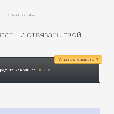
ть и отвязать свой…
язать и отвязать свой
Узнать стоимость
родвижение в YouTube
SERM