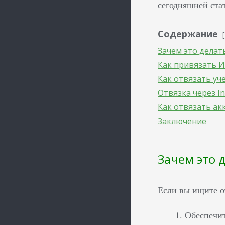
сегодняшней стат
Содержание
Зачем это делат
Как привязать И
Как отвязать уч
Отвязка через I
Как отвязать ак
Заключение
Зачем это 
Если вы ищите о
Обеспечит