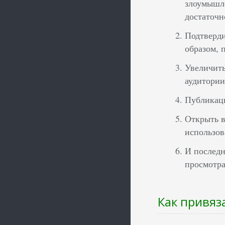
злоумышле
достаточн
Подтверди
образом, 
Увеличить
аудитории
Публикаци
Открыть в
использов
И последн
просмотра
Как привяз