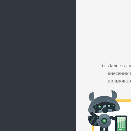
Далее в ф
внесенные
пользоват