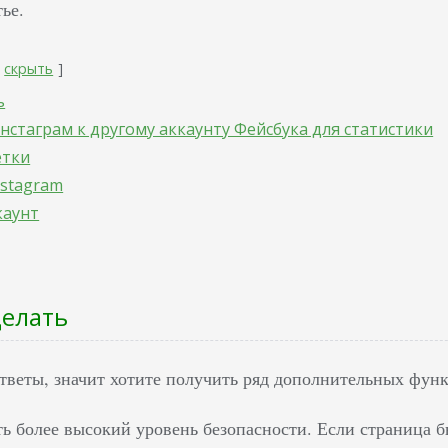
ье.
скрыть
ь
нстаграм к другому аккаунту Фейсбука для статистики
етки
nstagram
каунт
делать
тветы, значит хотите получить ряд дополнительных функ
ь более высокий уровень безопасности. Если страница б