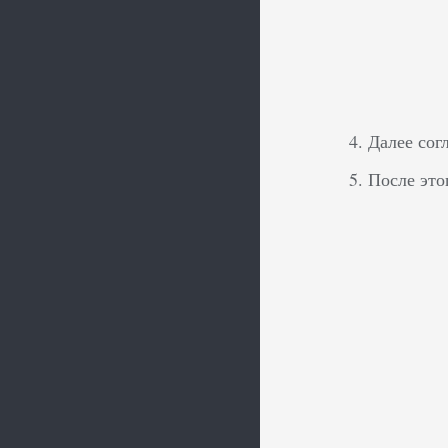
Далее сог
После это