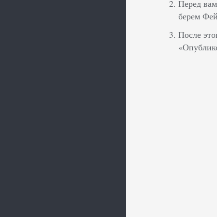
Перед вам
берем Фей
После это
«Опублик