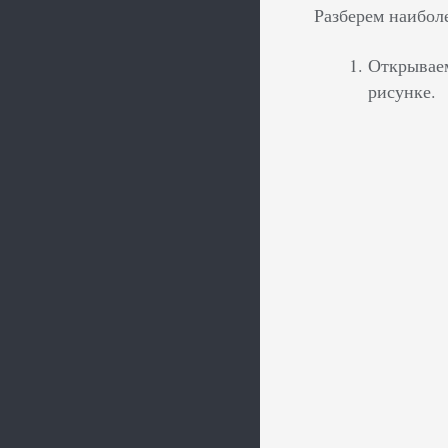
Разберем наибол
Открываем
рисунке.