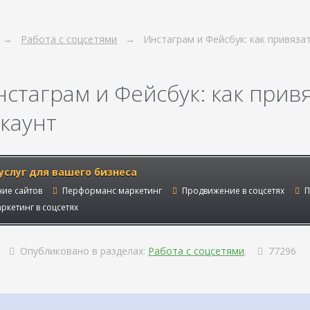
Работа с соцсетями
Инстаграм и Фейсбук: как привяза
нстаграм и Фейсбук: как прив
ккаунт
услуг для вашего бизнеса
ие сайтов
Перформанс маркетинг
Продвижение в соцсетях
П
ркетинг в соцсетях
Опубликовано в разделах:
Работа с соцсетями
.
77296