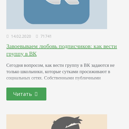
14.02.2020
71741
Завоевываем любовь подписчиков: как вести
группу в ВК
Сегодня вопросом, как вести группу в ВК задаются не
только школьники, которые сутками просиживают в
социальных сетях. Собственными публичными
страницами обзаводятся предприниматели, владельцы
информационных, развлекательных порталов и просто
Читать
блогеры. Зачастую на первом этапе развития всем
стараются заниматься сами собственники. Но
допущенные на старте ошибки ведут к потере времени,
денег на рекламу и даже к блокировке паблика. В статье
вас ждут…