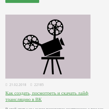
любой персоны, которая хочет закрыть доступ к своему
акку для определенного круга лиц. Поговорим, как
понять, что твой аккаунт заблокировали в Инстаграме,
как выглядит блокировка и заблокированный профиль
человека и узнаем, видно ли, когда…
21.02.2018
22185
Как создать, посмотреть и скачать лайф
трансляцию в ВК
В этой статье мы дадим пошаговую инструкцию о том как