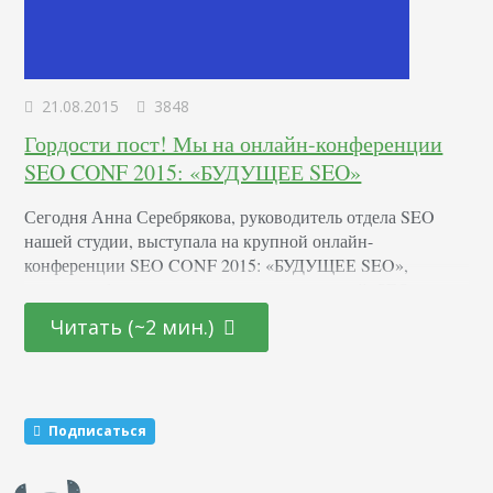
21.08.2015
3848
Гордости пост! Мы на онлайн-конференции
SEO CONF 2015: «БУДУЩЕЕ SEO»
Сегодня Анна Серебрякова, руководитель отдела SEO
нашей студии, выступала на крупной онлайн-
конференции SEO CONF 2015: «БУДУЩЕЕ SEO»,
которая собрала интернет-предпринимателей, SEO
специалистов, интернет-маркетологов и владельцев
Читать (~2 мин.)
бизнеса со всей России. Онлайн-мероприятие длилось
несколько дней (с 18 по 21 августа), мы смотрели /
местами только слушали / обсуждали всей студией! Было
очень полезно и информативно: мы задавали вопросы
Подписаться
коллегам, делились своим опытом,…