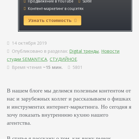
Продвижение в YouTube
SERM
Контент-маркетинг в соцсетях
Узнать стоимость
14 октября 2019
Опубликовано в разделах:
Digital тренды
,
Новости
студии SEMANTICA
,
СТУДИЙНОЕ
.
Время чтения
~15 мин.
5801
В нашем блоге мы делимся полезным контентом от
нас и зарубежных коллег и рассказываем о фишках
и инструментах интернет-маркетинга. Но сегодня я
хочу показать внутреннюю кухню нашего
агентства.
В статье я расскажу о том, как вижу рынок