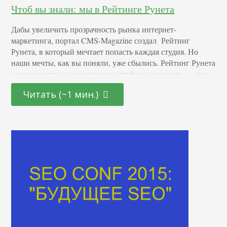
Чтоб вы знали: мы в Рейтинге Рунета
Дабы увеличить прозрачность рынка интернет-
маркетинга, портал CMS-Magazine создал Рейтинг
Рунета, в который мечтает попасть каждая студия. Но
наши мечты, как вы поняли, уже сбылись. Рейтинг Рунета
основывается на клиентском портфеле компании — чем
больше сайтов на продвижении, чем выше их “авторитет”
Читать (~1 мин.)
у поисковиков, тем более престижна строчка в списке.
Учитывая сроки, все занятые места можно считать
достижением, и нам…