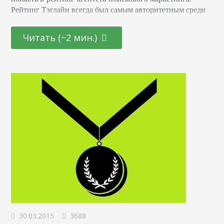
Рейтинг Тэглайн всегда был самым авторитетным среди
веб-студий и digital-агентств и в этом году они выпустили
отдельный рейтинг для seo-компаний. Кто-то подумает,
Читать (~2 мин.)
что 93 место — совсем не повод для гордости и далеко не
тема для поста в блоге. Но для нас сам факт того, что
мы…
30.03.2015
3688