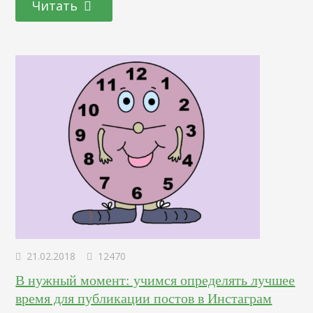
Читать
безграничные возможности для раскрутки и
продвижения. Так, например, относительно недавно
появилась функция прикрепления линков на сторонние
ресурсы – пользователю лишь нужно сделать свайп вверх,
и он уже на другом сайте. Удобно, не правда ли?
Особенно любят прибегать к…
21.02.2018
12470
В нужный момент: учимся определять лучшее
время для публикации постов в Инстаграм