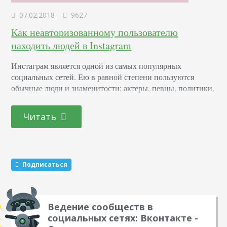
07.02.2018
9627
Как неавторизованному пользователю
находить людей в Instagram
Инстаграм является одной из самых популярных
социальных сетей. Ею в равной степени пользуются
обычные люди и знаменитости: актеры, певцы, политики,
общественные деятели и т.д. Несмотря на ее огромную
популярность, есть люди, которые не имеют собственных
Читать
страниц. Они оттягивают процесс регистрации (или
вовсе не желают заводить учетную запись), но активно
интересуются определенными личностями — друзьями,
знакомыми или известными людьми. Вернее, им…
Подписаться
Ведение сообществ в
социальных сетях: Вконтакте -