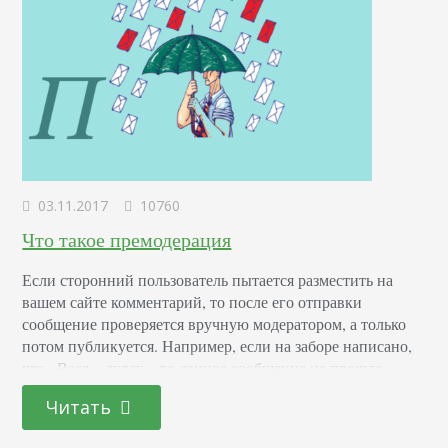
03.11.2017
10760
Что такое премодерация
Если сторонний пользователь пытается разместить на
вашем сайте комментарий, то после его отправки
сообщение проверяется вручную модератором, а только
потом публикуется. Например, если на заборе написано,
что «Вася – дурак», то данное сообщение не прошло
премодерацию. Если бы она была произведена, то после
Читать
проверки умственных способностей Васи хозяином
забора был бы отражен один из двух вердиктов: «Вася –