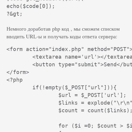
echo($code[0]);

Немного доработав php код , мы сможем списком
вводить URL-ы и получать коды ответа сервера:
<form action="index.php" method="POST">
	<textarea name='url'></textarea>

	<button type="submit">Send</button>

</form>

<?php

	if(!empty($_POST["url"])){

		$url = $_POST['url'];

		$links = explode("\r\n",$url);

		$count = count($links); 

		for ($i =0; $count > $i; $i++)
