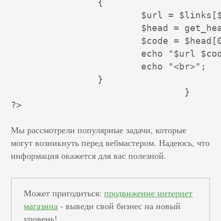
		{

			$url = $links[$i];

			$head = get_headers($url);

			$code = $head[0];

			echo "$url $code";

			echo "<br>";

		}

				}

Мы рассмотрели популярные задачи, которые
могут возникнуть перед вебмастером. Надеюсь, что
информация окажется для вас полезной.
Может пригодиться:
продвижение интернет
магазина
- выведи свой бизнес на новый
уровень!