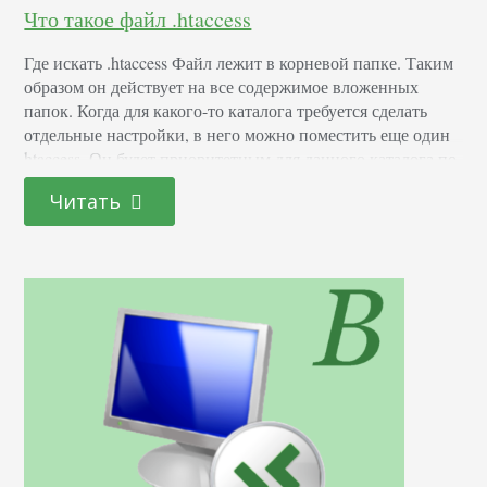
Что такое файл .htaccess
Где искать .htaccess Файл лежит в корневой папке. Таким
образом он действует на все содержимое вложенных
папок. Когда для какого-то каталога требуется сделать
отдельные настройки, в него можно поместить еще один
htaccess. Он будет приоритетным для данного каталога по
сравнению с общим файлом, лежащем в корневой папке.
Читать
Доступ к содержимому сервера осуществляется через
любую программу-клиент типа Total Commander, FileZilla.
Если…