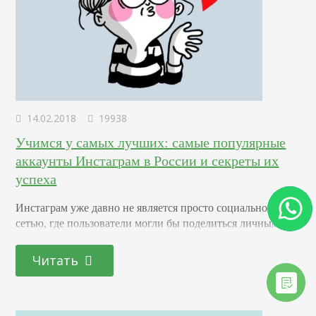
14.02.2018
19938
Учимся у самых лучших: самые популярные
аккаунты Инстаграм в России и секреты их
успеха
Инстаграм уже давно не является просто социальной
сетью, где пользователи могли бы поделиться личными
фотографиями, событиями и эмоциями. Сегодня это
эффективный и действенный инструмент для повышения
Читать
популярности и заработка. С помощью инстааккаунта
сегодня можно проводить пиар-кампании, продвигать
товары и услуги, открывать онлайн-магазины и так далее.
В самом начале своей истории Инстаграм создавался как