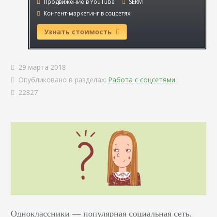
Продвижение в YouTube
SERM
Контент-маркетинг в соцсетях
Узнать стоимость
29 марта 2018
Опубликовано в разделах:
Работа с соцсетями
.
22827
Одноклассники — популярная социальная сеть.