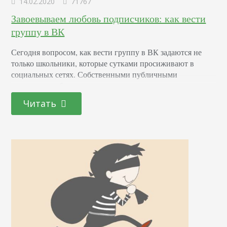
14.02.2020
71767
Завоевываем любовь подписчиков: как вести
группу в ВК
Сегодня вопросом, как вести группу в ВК задаются не
только школьники, которые сутками просиживают в
социальных сетях. Собственными публичными
страницами обзаводятся предприниматели, владельцы
информационных, развлекательных порталов и просто
Читать
блогеры. Зачастую на первом этапе развития всем
стараются заниматься сами собственники. Но
допущенные на старте ошибки ведут к потере времени,
денег на рекламу и даже к блокировке паблика. В статье
вас ждут…