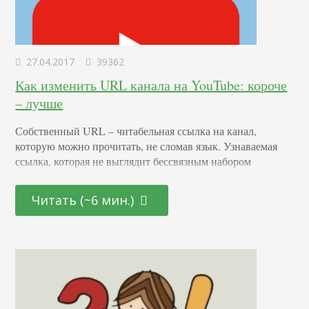
27.04.2017
39362
Как изменить URL канала на YouTube: короче
– лучше
Собственный URL – читабельная ссылка на канал,
которую можно прочитать, не сломав язык. Узнаваемая
ссылка, которая не выглядит бессвязным набором
символов и которую не стыдно добавить в соцсети или
отправить в письме – отличное подспорье в увеличении
Читать (~6 мин.)
узнаваемости вашего бренда, его раскрутке и развитии.
Выглядит УРЛ вот так: В этой статье расскажем, как
такую ссылку заполучить или изменить. Создание URL
На…