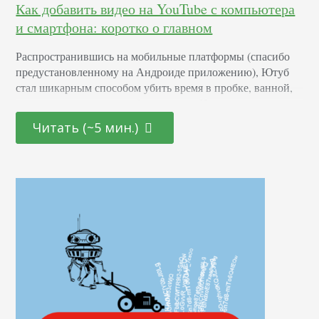
Как добавить видео на YouTube с компьютера
и смартфона: коротко о главном
Распространившись на мобильные платформы (спасибо
предустановленному на Андроиде приложению), Ютуб
стал шикарным способом убить время в пробке, ванной,
самолете или даже на рабочем месте. Но нельзя постоянно
потреблять контент – нужно его ковать. Для ковки сейчас
Читать (~5 мин.)
используют как компьютер, так и мобильное
устройство. Мы рассмотрим оба способа. Как добавить на
канал YouTube видео с компьютера: максимум
возможностей Сделаем допущение, что ролик…