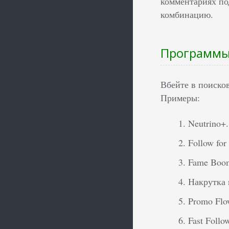
комментариях по
комбинацию.
Программы 
Вбейте в поисков
Примеры:
Neutrino+.
Follow for
Fame Boo
Накрутка 
Promo Flo
Fast Follo