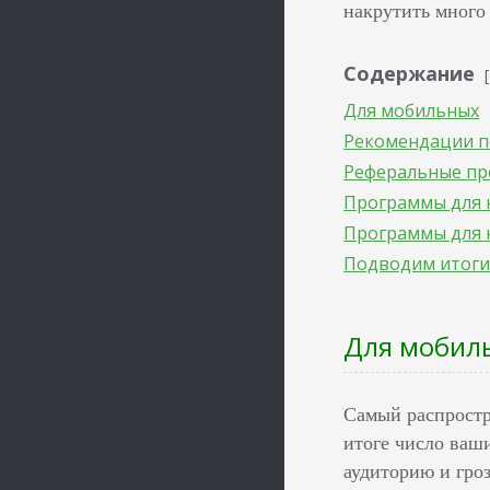
накрутить много
Содержание
Для мобильных
Рекомендации п
Реферальные п
Программы для 
Программы для 
Подводим итог
Для мобил
Самый распростр
итоге число ваш
аудиторию и гроз