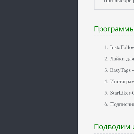
Программы 
InstaFollo
Лайки для
EasyTags 
Инстаграм
StarLiker-
Подписчик
Подводим 