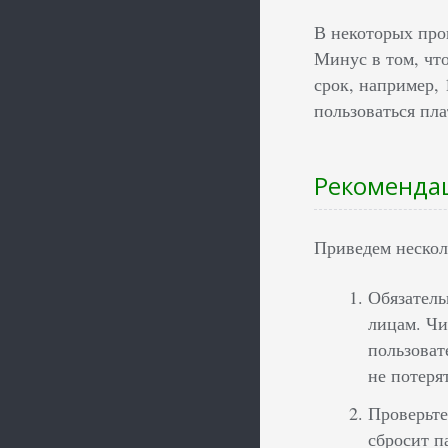
В некоторых прог
Минус в том, что
срок, например, 
пользоваться пл
Рекомендац
Приведем нескол
Обязатель
лицам. Чи
пользоват
не потеря
Проверьте
сбросит п