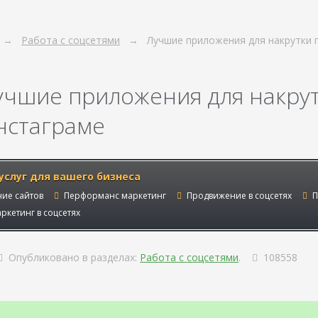
Работа с соцсетями
Лучшие приложения для накрутки 
учшие приложения для накрут
нстаграме
услуг для вашего бизнеса
ие сайтов
Перформанс маркетинг
Продвижение в соцсетях
П
ркетинг в соцсетях
Опубликовано в разделах:
Работа с соцсетями
.
108558