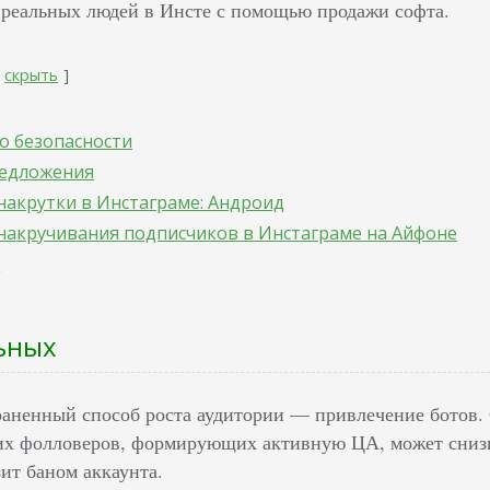
 реальных людей в Инсте с помощью продажи софта.
скрыть
о безопасности
редложения
накрутки в Инстаграме: Андроид
накручивания подписчиков в Инстаграме на Айфоне
и
ьных
аненный способ роста аудитории — привлечение ботов. С
их фолловеров, формирующих активную ЦА, может снизи
ит баном аккаунта.