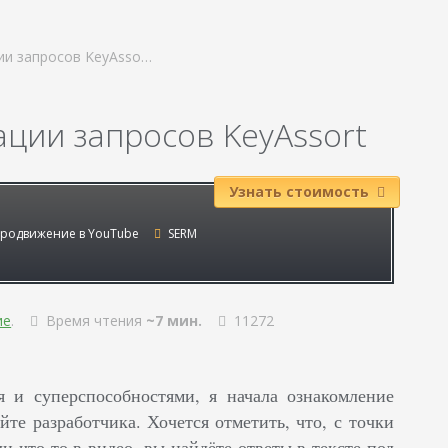
ции запросов KeyAsso…
ации запросов KeyAssort
Узнать стоимость
родвижение в YouTube
SERM
ие
.
Время чтения
~7 мин.
11272
 и суперспособностями, я начала ознакомление
те разработчика. Хочется отметить, что, с точки
и что-то в видео, вы найдёте ответы в тексте под