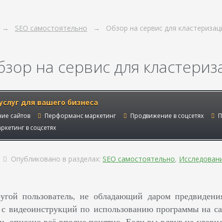
SEO самостоятельно
Обзор на сервис для кластериза
бзор на сервис для кластериз
услуг для вашего бизнеса
ие сайтов
Перформанс маркетинг
Продвижение в соцсетях
П
ркетинг в соцсетях
Опубликовано в разделах:
SEO самостоятельно
,
Исследован
угой пользователь, не обладающий даром предвидения
 с видеоинструкций по использованию программы на сай
, описано всё вполне понятно. Если вы вдруг не уловил