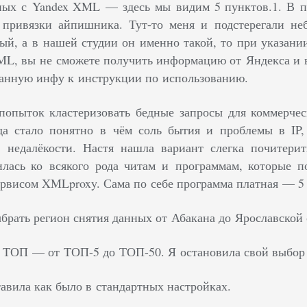
ных с Yandex XML — здесь мы видим 5 пунктов.1. В п
привязки айпишника. Тут-то меня и подстерегали не
ый, а в нашей студии он именно такой, то при указании
L, вы не сможете получить информацию от Яндекса и вс
анную инфу к инструкции по использованию.
опыток кластеризовать бедные запросы для коммерческ
гда стало понятно в чём соль бытия и проблемы в IP,
 недалёкости. Настя нашла вариант слегка почитерит
лась ко всякого рода читам и программам, которые п
ервисом XMLproxy. Сама по себе программа платная — 5 
рать регион снятия данных от Абакана до Ярославской об
ТОП — от ТОП-5 до ТОП-50. Я остановила свой выбор 
тавила как было в стандартных настройках.