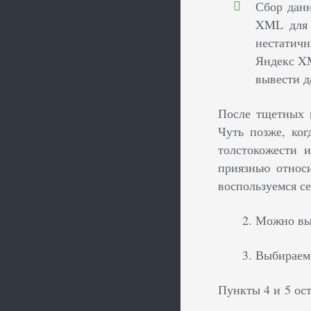
Сбор дан
XML для 
нестатичн
Яндекс XM
вывести д
После тщетных п
Чуть позже, ко
толстокожести и
приязнью относи
воспользуемся с
Можно выб
Выбираем 
Пункты 4 и 5 ос