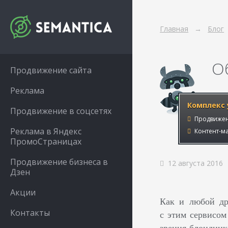
Главная
Блог
О
Продвижение сайта
Реклама
Комплекс 
Продвижение в соцсетях
Продвижен
Реклама в Яндекс
Контент-ма
ПромоСтраницах
Продвижение бизнеса в
12 августа 2016
Дзен
Акции
Как и любой др
Контакты
с этим сервисом
зрения блондинки