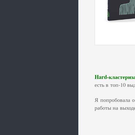
Hard-кластери
есть в топ-10 вы
Я попробовала о
работы на выход