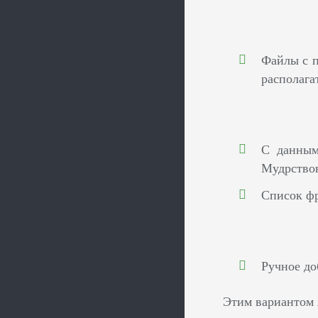
Файлы с п
располага
С данным
Мудрствов
Список фр
Ручное до
Этим вариантом 