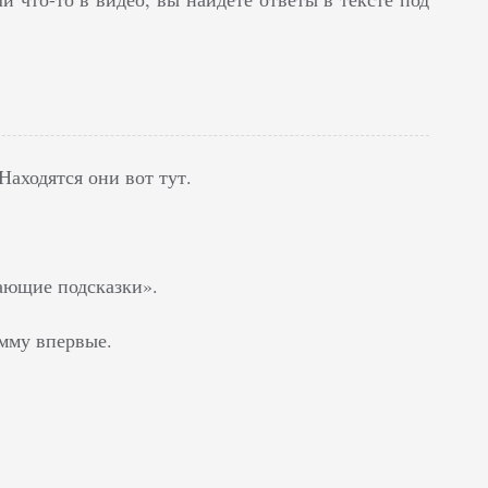
аходятся они вот тут.
ающие подсказки».
амму впервые.