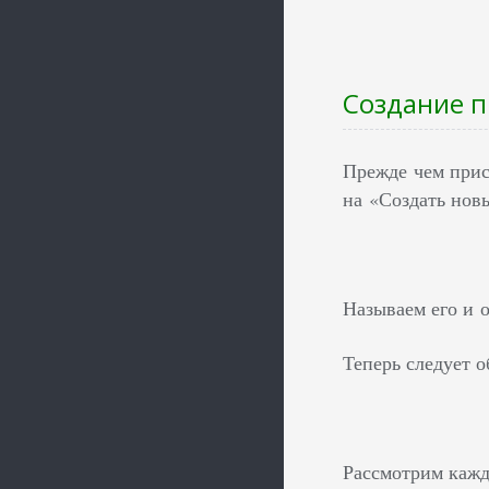
Создание п
Прежде чем прист
на «Создать нов
Называем его и 
Теперь следует о
Рассмотрим кажд