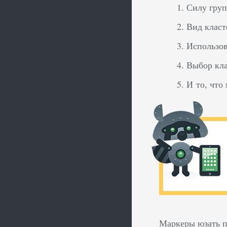
Силу груп
Вид класт
Использов
Выбор кла
И то, что
Маркеры юзать по