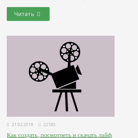
механизмы для защиты от нежелательных активностей,
мошенничества и так далее. Бан также доступен для
Читать
любой персоны, которая хочет закрыть доступ к своему
акку для определенного круга лиц. Поговорим, как
понять, что твой аккаунт заблокировали в Инстаграме,
как выглядит блокировка и заблокированный профиль
человека и узнаем, видно ли, когда…
21.02.2018
22185
Как создать, посмотреть и скачать лайф