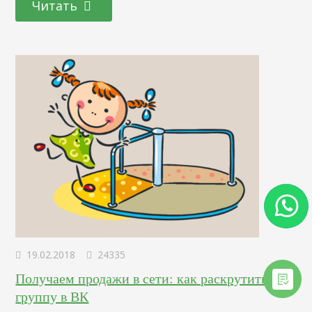
Читать
Поэтому, чтобы избежать проблем с привлечением
трафика, необходимо научиться грамотно интегрировать
хештеги для лайков и подписчиков в Instagram. Правила
использования Сетевое пространство содержит огромное
количество…
19.02.2018
24335
Получаем продажи в сети: как раскрутить
группу в ВК