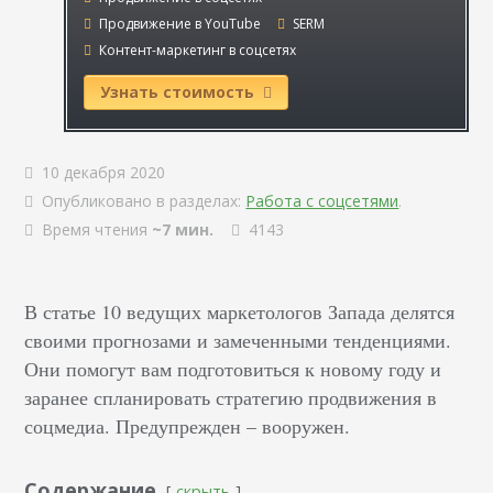
Продвижение в YouTube
SERM
Контент-маркетинг в соцсетях
Узнать стоимость
10 декабря 2020
Опубликовано в разделах:
Работа с соцсетями
.
Время чтения
~7 мин.
4143
В статье 10 ведущих маркетологов Запада делятся
своими прогнозами и замеченными тенденциями.
Они помогут вам подготовиться к новому году и
заранее спланировать стратегию продвижения в
соцмедиа. Предупрежден – вооружен.
Содержание
скрыть