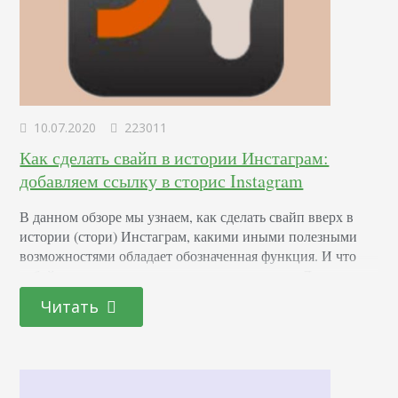
10.07.2020
223011
Как сделать свайп в истории Инстаграм:
добавляем ссылку в сторис Instagram
В данном обзоре мы узнаем, как сделать свайп вверх в
истории (стори) Инстаграм, какими иными полезными
возможностями обладает обозначенная функция. И что
собой в принципе представляет это понятие. Далеко не
все знают, что swype – это действие, которое практически
Читать
каждый пользователь абсолютно любой социальной сети
проделывает постоянно. А, кроме того, скользящее
движение пальцем по экрану гаджета используется и в
простом…