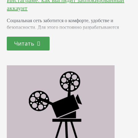
аккаунт
Социальная сеть заботится о комфорте, удобстве и
безопасности. Для этого постоянно разрабатываются
механизмы для защиты от нежелательных активностей,
мошенничества и так далее. Бан также доступен для
Читать
любой персоны, которая хочет закрыть доступ к своему
акку для определенного круга лиц. Поговорим, как
понять, что твой аккаунт заблокировали в Инстаграме,
как выглядит блокировка и заблокированный профиль
человека и узнаем, видно ли, когда…