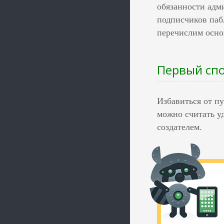
обязанности адм
подписчиков паб
перечислим осно
Первый спо
Избавиться от п
можно считать у
создателем.