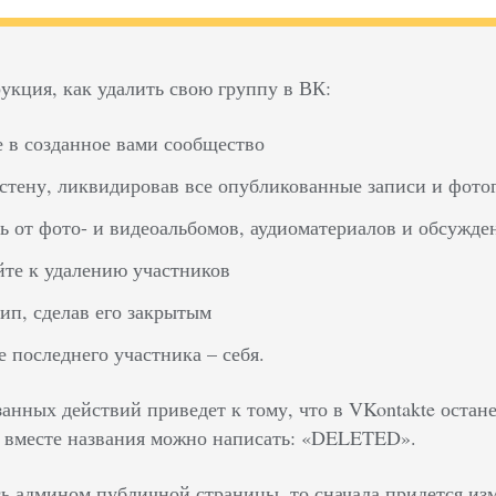
укция, как удалить свою группу в ВК:
 в созданное вами сообщество
стену, ликвидировав все опубликованные записи и фото
ь от фото- и видеоальбомов, аудиоматериалов и обсужд
те к удалению участников
ип, сделав его закрытым
 последнего участника – себя.
нных действий приведет к тому, что в VKontakte останет
, вместе названия можно написать: «DELETED».
сь админом публичной страницы, то сначала придется изм