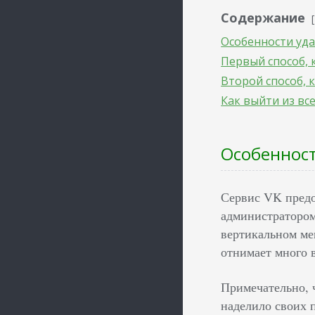
Содержание
Особенности уд
Первый способ, 
Второй способ, 
Как выйти из вс
Особеннос
Сервис VK предо
администратором
вертикальном мен
отнимает много 
Примечательно, 
наделило своих 