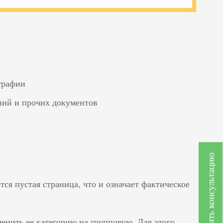
графии
ений и прочих документов
Получить консультацию
ся пустая страница, что и означает фактическое
енить ее категорию на групповую. Для этого