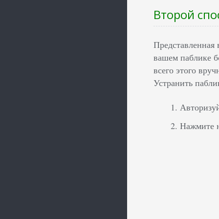
Второй спо
Представленная 
вашем паблике б
всего этого вруч
Устранить пабли
Авторизуй
Нажмите н