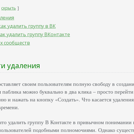
скрыть
аления
как удалить группу в ВК
как удалить группу ВКонтакте
ех сообществ
ти удаления
ставляет своим пользователям полную свободу в создани
 паблика можно буквально в два клика – просто перейти
ю и нажать на кнопку «Создать». Что касается удаления,
времени.
что удалить группу В Контакте в привычном понимании в
пользователей подобными полномочиями. Однако существу