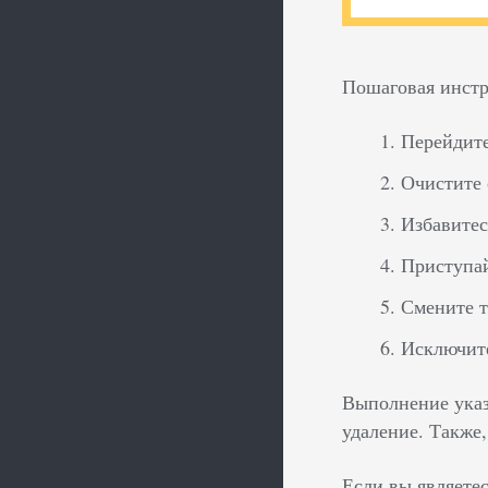
Пошаговая инстр
Перейдите
Очистите 
Избавитес
Приступай
Смените т
Исключите
Выполнение указа
удаление. Также
Если вы являете