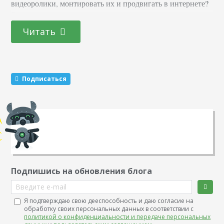
видеоролики, монтировать их и продвигать в интернете?
Есть масса причин, по которым пользователи задаются
вопросом: как удалить канал на Ютубе. Сегодня мы
Читать
разберем подробную инструкцию, а также рассмотрим
механизм восстановления при необходимости. Обратите
внимание, что после удаления вы можете продолжить
смотреть материалы других…
Подписаться
Подпишись на обновления блога
Введите e-mail
Я подтверждаю свою дееспособность и даю согласие на
обработку своих персональных данных в соответствии с
политикой о конфиденциальности и передаче персональных