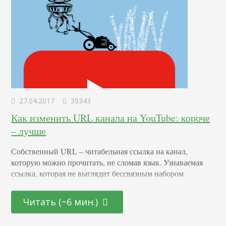
27.04.2017
39343
Как изменить URL канала на YouTube: короче
– лучше
Собственный URL – читабельная ссылка на канал,
которую можно прочитать, не сломав язык. Узнаваемая
ссылка, которая не выглядит бессвязным набором
символов и которую не стыдно добавить в соцсети или
отправить в письме – отличное подспорье в увеличении
Читать (~6 мин.)
узнаваемости вашего бренда, его раскрутке и развитии.
Выглядит УРЛ вот так: В этой статье расскажем, как