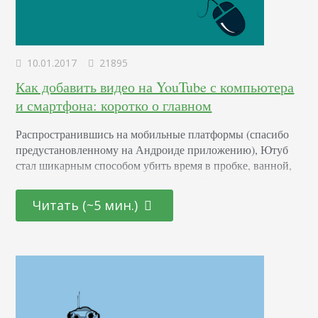
10.01.2017
21895
Как добавить видео на YouTube с компьютера
и смартфона: коротко о главном
Распространившись на мобильные платформы (спасибо
предустановленному на Андроиде приложению), Ютуб
стал шикарным способом убить время в пробке, ванной,
самолете или даже на рабочем месте. Но нельзя постоянно
потреблять контент – нужно его ковать. Для ковки сейчас
Читать (~5 мин.)
используют как компьютер, так и мобильное
устройство. Мы рассмотрим оба способа. Как добавить на
канал YouTube видео с компьютера: максимум
возможностей Сделаем допущение, что ролик…