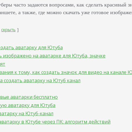
еры часто задаются вопросами, как сделать красивый зн
ншете, а также, где можно скачать уже готовое изображе
скрыть
здать аватарку для Ютуба
 изображено на аватарке для Ютуба, значке
вят
ания к тому, как создать значок для видео на канале 
а создать аватарку на Ютуб канал
овые аватарки бесплатно
тую аватарку для Ютуба
ватарку на Ютуб-канал
аватарку в Ютубе через ПК: алгоритм действий