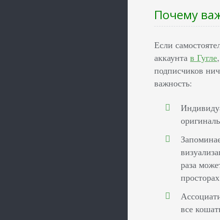
Почему важ
Если самостояте
аккаунта
в Гугле
подписчиков ниче
важность:
Индивидуа
оригиналь
Запоминае
визуализа
раза може
просторах
Ассоциати
все кошат