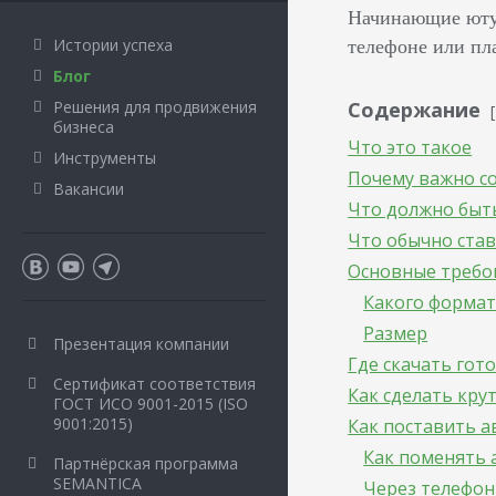
Начинающие ютуб
телефоне или пла
Истории успеха
Блог
Решения для продвижения
Содержание
бизнеса
Что это такое
Инструменты
Почему важно со
Вакансии
Что должно быть
Что обычно ста
Основные требов
Какого формат
Размер
Презентация компании
Где скачать гот
Сертификат соответствия
Как сделать кру
ГОСТ ИСО 9001-2015 (ISO
9001:2015)
Как поставить а
Как поменять 
Партнёрская программа
SEMANTICA
Через телефон