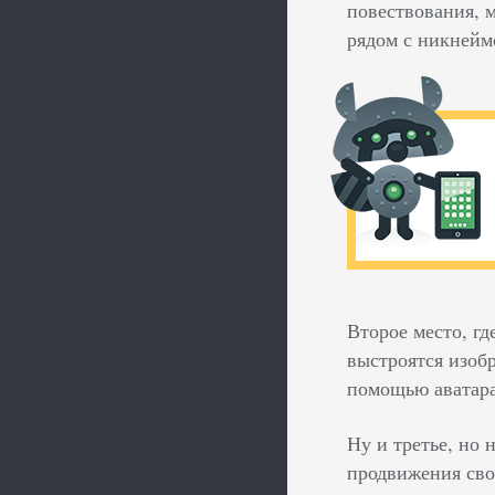
повествования, 
рядом с никнейм
Второе место, гд
выстроятся изобр
помощью аватара
Ну и третье, но 
продвижения сво