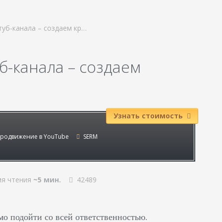
туб-канала – создаем кр…
б-канала – создаем
Узнать стоимость
родвижение в YouTube
SERM
я чтения
~5 мин.
42489
мо подойти со всей ответственностью.