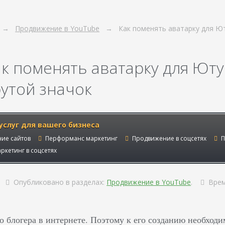
Продвижение в YouTube
Как поменять аватарку для Ю
ак поменять аватарку для Юту
рутой значок
услуг для вашего бизнеса
ие сайтов
Перформанс маркетинг
Продвижение в соцсетях
П
ркетинг в соцсетях
Опубликовано в разделах:
Продвижение в YouTube
.
Врем
о блогера в интернете. Поэтому к его созданию необходи