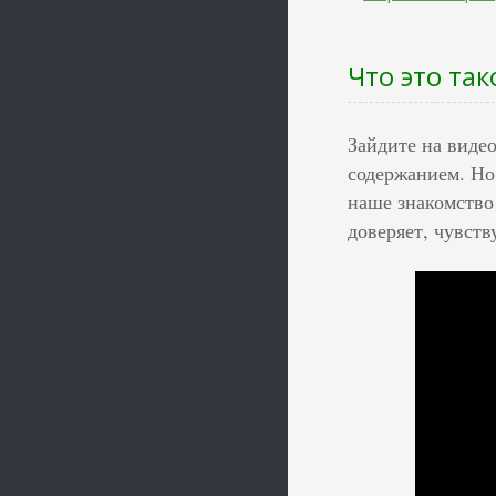
Что это так
Зайдите на виде
содержанием. Но 
наше знакомство
доверяет, чувств