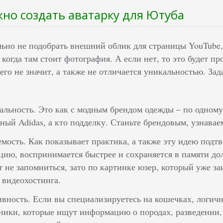
но создать аватарку для Ютуба
льно не подобрать внешний облик для страницы YouTube,
, когда там стоит фотография. А если нет, то это будет п
го не значит, а также не отличается уникальностью. Зада
льность. Это как с модным брендом одежды – по одному
ный Adidas, а кто подделку. Станьте брендовым, узнава
мость. Как показывает практика, а также эту идею подт
цию, воспринимается быстрее и сохраняется в памяти до
т не запомниться, зато по картинке юзер, который уже з
 видеохостинга.
вность. Если вы специализируетесь на кошечках, логичн
ники, которые ищут информацию о породах, разведении,