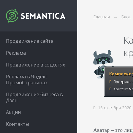
Главная
Блог
К
Продвижение сайта
к
Реклама
Продвижение в соцсетях
Комплекс 
Реклама в Яндекс
ПромоСтраницах
Продвижен
Контент-ма
Продвижение бизнеса в
Дзен
16 октября 2020
Акции
Контакты
Аватар – это лиц