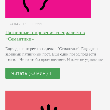
24.04.2015
3595
Пятничные откровения специалистов
«Семантики»
Еще одна интересная неделя в "Семантике". Еще один
забавный пятничный пост. Еще один повод подвести
итоги. Не то чтобы происшествие. И даже не удивление.
Просто, ну как так можно? Какое бы подробное ТЗ для
копирайтеров Адвего ты бы не написал (а еще потом и
Читать (~3 мин.)
отправил на доработку, прописав во ВТОРОЙ раз
подробно, что требуется от текста) — НЕТ, тебя…