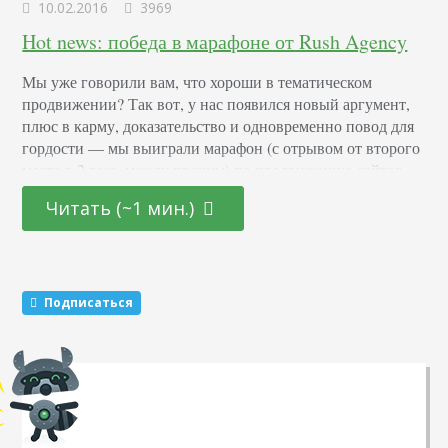
10.02.2016
3969
Hot news: победа в марафоне от Rush Agency
Мы уже говорили вам, что хороши в тематическом
продвижении? Так вот, у нас появился новый аргумент,
плюс в карму, доказательство и одновременно повод для
гордости — мы выиграли марафон (с отрывом от второго
место в 2 раза, между прочим) по продвижению сайтов
под поисковой трафик. Начнем со спонсоров марафона,
Читать (~1 мин.)
которые наградили нас большей частью призового фонда
(630$) и всякие подарочки…
Подписаться