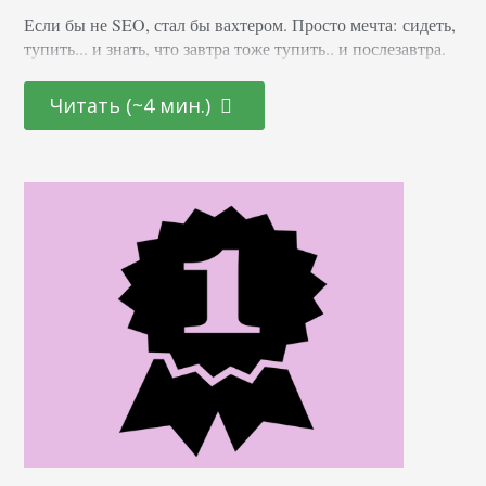
Если бы не SEO, стал бы вахтером. Просто мечта: сидеть,
тупить... и знать, что завтра тоже тупить.. и послезавтра.
Пятница — это почти праздник. И выходные есть, и
отпуск... Почему SEO? Считаю, что SEO (или контекст)
Читать (~4 мин.)
— все, что необходимо бизнесу. Создаешь крутой продукт
или услугу, делаешь все, чтобы тебя могли найти
покупатели. Что еще нужно для счастья? Кем бы я
стал?…