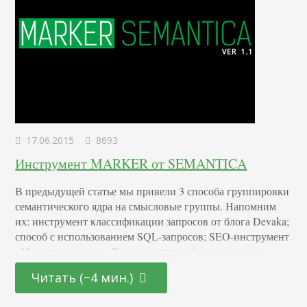
17.06.2015
8693
Инструмент MARKER от SEMANTICA
В предыдущей статье мы привели 3 способа группировки
семантического ядра на смысловые группы. Напомним
их: инструмент классификации запросов от блога Devaka;
способ с использованием SQL-запросов; SEO-инструмент
«Маркер запросов». В рамках статьи был реализован
инструмент «Маркер запросов», который в отличие от
Читать (~4 мин.)
других способов значительно упрощал работу с большим
семантическим ядром. Мы получили большой отклик: