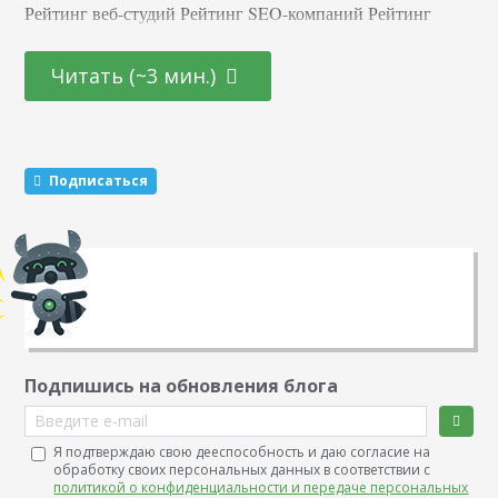
Рейтинг веб-студий Рейтинг SEO-компаний Рейтинг
агентств контекстной рекламы Рейтинг SMM-агентств
Рейтинг разработчиков мобильных приложений Золотая
Читать (~3 мин.)
Сотня российского Digital Рейтинг performance-агентств
Рейтинг digital-интеграторов Рейтинг Digital Design &
Creative Рейтинг digital-агентств полного цикла Рейтинг
Digital-Прорыв RUWARD выпускает Единые Рейтинги
Подписаться
седьмой год подряд, и ежегодно более 10 000 российских
компаний-заказчиков используют…
Подпишись на обновления блога
Введите e-mail
Я подтверждаю свою дееспособность и даю согласие на
обработку своих персональных данных в соответствии с
политикой о конфиденциальности и передаче персональных