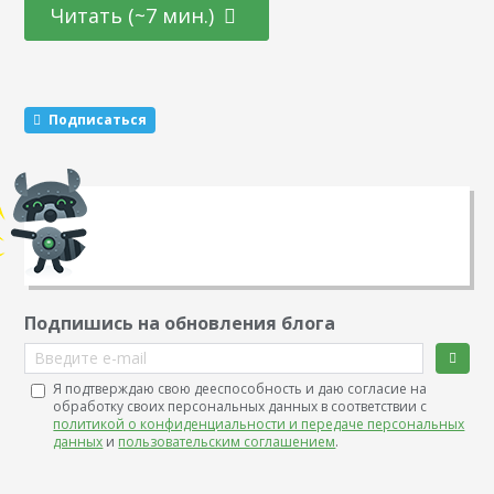
аудиторию и удержать пользователей. Если вы будете
Читать (~7 мин.)
доминировать в списке рекомендаций, зрители не будут
отвлекаться на чужой контент и переходить по ссылкам
на другие каналы. Эксперты в Tubular Insights составили
список из 7 методов, которые помогут вашему ресурсу
Подписаться
оказаться в разделе…
Подпишись на обновления блога
Введите e-mail
Я подтверждаю свою дееспособность и даю согласие на
обработку своих персональных данных в соответствии с
политикой о конфиденциальности и передаче персональных
данных
и
пользовательским соглашением
.