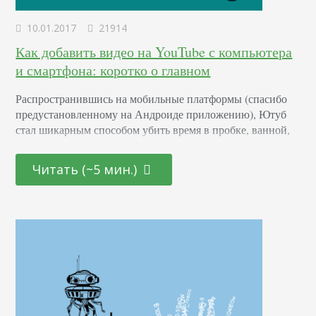
10.01.2017
21914
Как добавить видео на YouTube с компьютера
и смартфона: коротко о главном
Распространившись на мобильные платформы (спасибо
предустановленному на Андроиде приложению), Ютуб
стал шикарным способом убить время в пробке, ванной,
самолете или даже на рабочем месте. Но нельзя постоянно
потреблять контент – нужно его ковать. Для ковки сейчас
Читать (~5 мин.)
используют как компьютер, так и мобильное
устройство. Мы рассмотрим оба способа. Как добавить на
канал YouTube видео с компьютера: максимум
возможностей Сделаем допущение, что ролик…