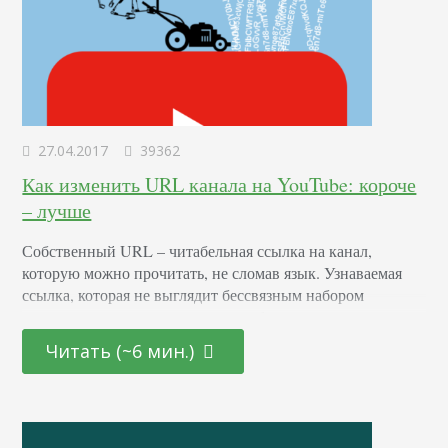
27.04.2017
39362
Как изменить URL канала на YouTube: короче
– лучше
Собственный URL – читабельная ссылка на канал,
которую можно прочитать, не сломав язык. Узнаваемая
ссылка, которая не выглядит бессвязным набором
символов и которую не стыдно добавить в соцсети или
отправить в письме – отличное подспорье в увеличении
Читать (~6 мин.)
узнаваемости вашего бренда, его раскрутке и развитии.
Выглядит УРЛ вот так: В этой статье расскажем, как
такую ссылку заполучить или изменить. Создание URL
На…