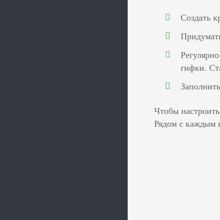
Создать к
Придумать
Регулярно
гифки. Ст
Заполнить
Чтобы настроить
Рядом с каждым 