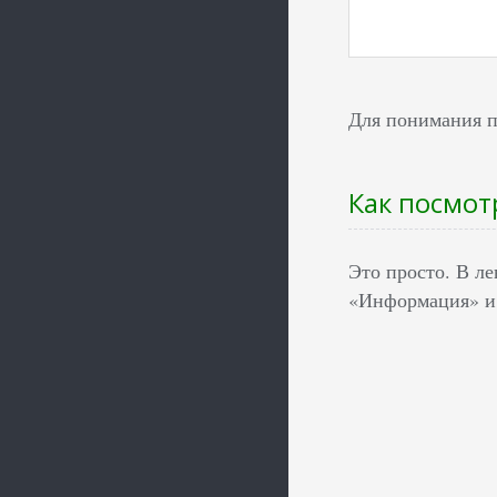
Для понимания п
Как посмот
Это просто. В л
«Информация» и 