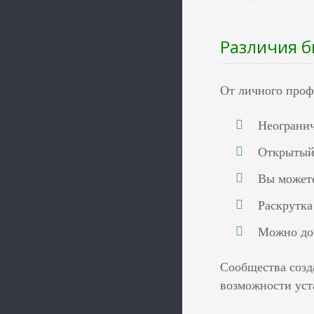
Различия б
От личного проф
Неогранич
Открытый 
Вы можете
Раскрутка
Можно до
Сообщества созд
возможности уст