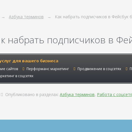
Азбука терминов
Как набрать подписчиков в Фейсбук 
ак набрать подписчиков в Фей
услуг для вашего бизнеса
ие сайтов
Перформанс маркетинг
Продвижение в соцсетях
П
ркетинг в соцсетях
Опубликовано в разделах:
Азбука терминов
,
Работа с соцсет