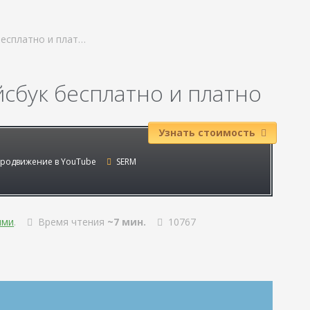
бесплатно и плат…
сбук бесплатно и платно
Узнать стоимость
родвижение в YouTube
SERM
ями
.
Время чтения
~7 мин.
10767