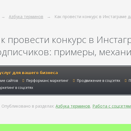
Азбука терминов
Как провести конкурс в Инстаграме 
ак провести конкурс в Инста
одписчиков: примеры, механи
услуг для вашего бизнеса
ие сайтов
Перформанс маркетинг
Продвижение в соцсетях
П
ркетинг в соцсетях
Опубликовано в разделах:
Азбука терминов
,
Работа с соцсетям