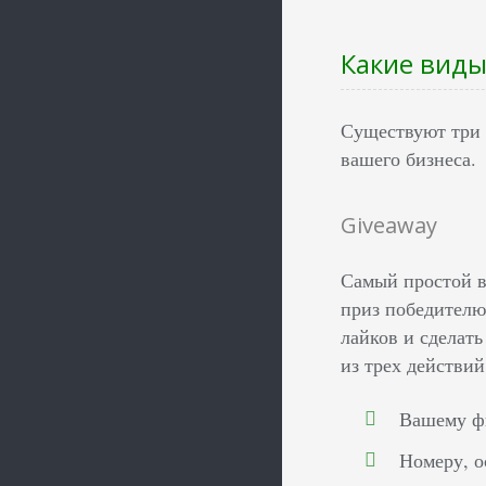
Какие вид
Существуют три 
вашего бизнеса.
Giveaway
Самый простой в
приз победителю.
лайков и сделат
из трех действий
Вашему фи
Номеру, о