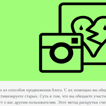
н из способов продвижения блога. С их помощью вы обща
тивизируете старых. Суть в том, что вы обещаете участн
ут о вас другим пользователям. Этот метод раскрутки сч