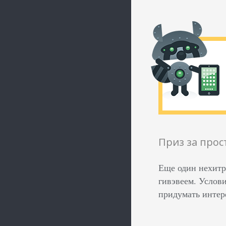
Приз за прос
Еще один нехитр
гивэвеем. Услови
придумать интер