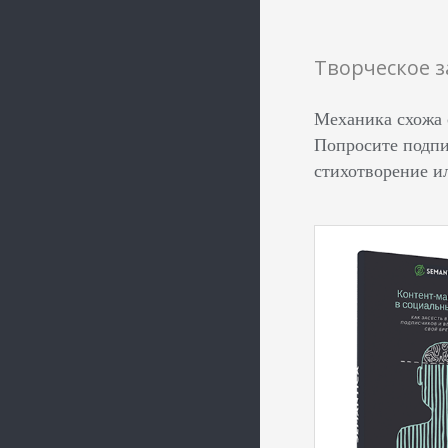
Творческое 
Механика схожа 
Попросите подпи
стихотворение и