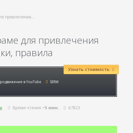
для привлечения…
граме для привлечения
ки, правила
Узнать стоимость
родвижение в YouTube
SERM
и
.
Время чтения
~5 мин.
67823