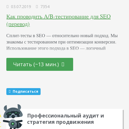
03.07.2019
7354
Как проводить A/B-тестирование для SEO
(перевод)
Сплит-тесты в SEO — относительно новый подход. Мы
знакомы с тестированием при оптимизации конверсии.
Использование этого подхода в SEO — логичный
следующий шаг, если вам нужна уверенность, что усилия
приведут необходимый трафик на сайт. В Distilled у нас
Читать (~13 мин.)
есть особый инструмент для A/B-тестирования в SEO.
Последние три года мы использовали его для
тестирования гипотез поисковой оптимизации. За это
время мы…
Подписаться
Профессиональный аудит и
стратегия продвижения