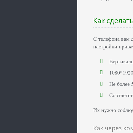
Как сделат
С телефона вам 
настройки прива
Вертикаль
1080*1920
Не более 
Соответст
Их нужно соблюд
Как через к