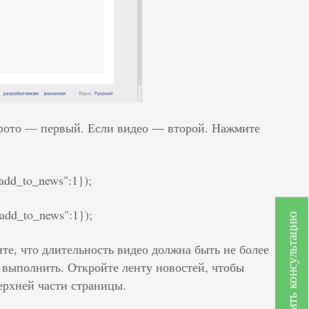
фото –– первый. Если видео –– второй. Нажмите
"add_to_news":1});
"add_to_news":1});
Получить консультацию
те, что длительность видео должна быть не более
 выполнить. Откройте ленту новостей, чтобы
верхней части страницы.