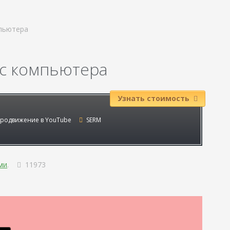
мпьютера
 с компьютера
Узнать стоимость
родвижение в YouTube
SERM
ми
.
11973