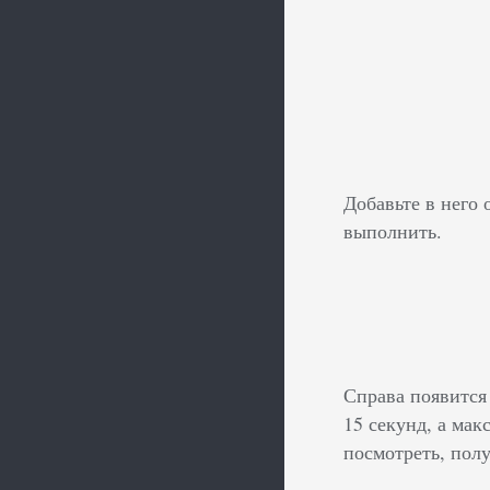
Добавьте в него
выполнить.
Справа появится
15 секунд, а ма
посмотреть, полу