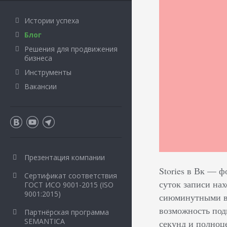
Истории успеха
Блог
Решения для продвижения
бизнеса
Инструменты
Вакансии
Презентация компании
Stories в Вк –– 
Сертификат соответствия
суток записи нах
ГОСТ ИСО 9001-2015 (ISO
9001:2015)
сиюминутными вп
возможность под
Партнёрская программа
SEMANTICA
секунд и полноц