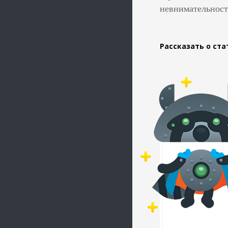
невнимательност
Рассказать о ста