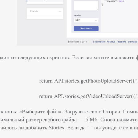
 один из следующих скриптов. Если вы хотите выложить 
return API.stories.getPhotoUploadServer({
return API.stories.getVideoUploadServer({
 кнопка «Выберите файл». Загрузите свою Сториз. Помни
ксимальный размер любого файла –– 5 Мб. Снова нажмите
чилось ли добавить Stories. Если да –– вы увидите ее в 