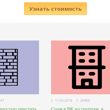
Узнать стоимость
47
11.05.2018
29406
лностью очистить
Спам в ВК по группам, в