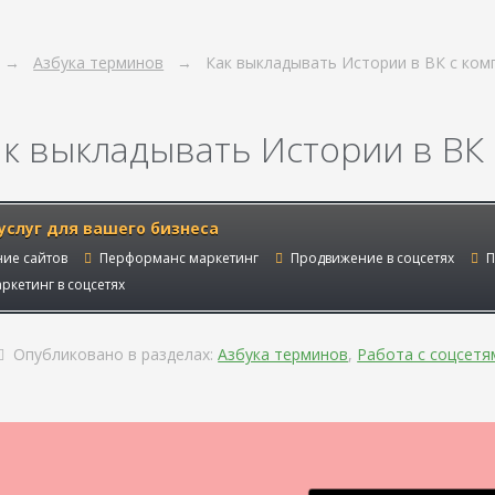
Азбука терминов
Как выкладывать Истории в ВК с ко
ак выкладывать Истории в ВК
услуг для вашего бизнеса
ие сайтов
Перформанс маркетинг
Продвижение в соцсетях
П
ркетинг в соцсетях
Опубликовано в разделах:
Азбука терминов
,
Работа с соцсетя