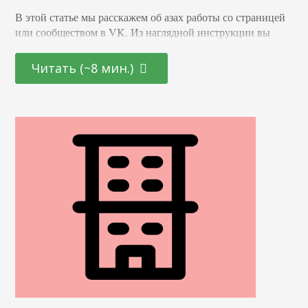
В этой статье мы расскажем об азах работы со страницей
или сообществом в VK. Из наглядной инструкции вы
узнаете как выкладывать на стену посты, закреплять и
удалять их. Как добавить заметку ВКонтакте Вы можете
Читать (~8 мин.)
выкладывать ее как в своем аккаунте/группе, так и в
чужом, если его владелец не закрыл эту возможность в
настройках. Это может быть репост и собственная
заметка.…