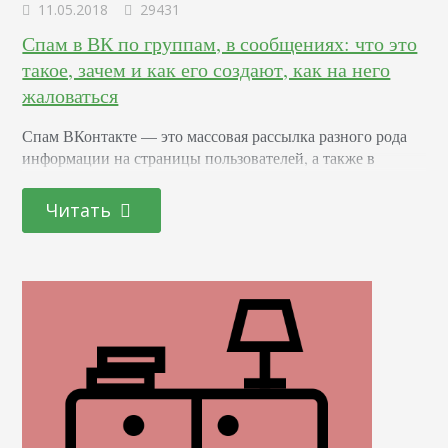
11.05.2018
29431
Спам в ВК по группам, в сообщениях: что это
такое, зачем и как его создают, как на него
жаловаться
Спам ВКонтакте –– это массовая рассылка разного рода
информации на страницы пользователей, а также в
сообщества, без предупреждения и получения согласия
адресатов. Проще говоря, это нежелательная, навязчивая
Читать
реклама. Она может быть преследовать различные цели:
Раскрутка сообщества. Приглашение подписаться на
паблик, аккаунт, просьбы сделать лайк, репост,
добавиться в друзья. Продажи. Это может быть обычная
реклама в комментариях, обсуждениях и т.д. Или…