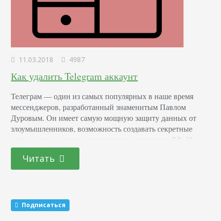
11.03.2018
4987
Как удалить Telegram аккаунт
Телеграм — один из самых популярных в наше время
мессенджеров, разработанный знаменитым Павлом
Дуровым. Он имеет самую мощную защиту данных от
злоумышленников, возможность создавать секретные
чаты и даже полную независимость от законов РФ. Но
иногда пользователи хотят избавиться от своего профиля.
Читать
Удалить аккаунт Telegram — значит навсегда отказаться от
восстановления личных переписок и данных, которые вы
еще не успели загрузить…
Подписаться