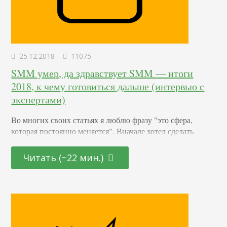
25.12.2018
11075
SMM умер, да здравствует SMM — итоги
2018, к чему готовиться дальше (интервью с
экспертами)
Во многих своих статьях я люблю фразу "это сфера,
которая постоянно меняется". Вначале хотел сделать
обзорную статью, разобраться во всех нововведениях,
ужесточениях, лишениях, утратах, приобритениях, и
Читать (~22 мин.)
проч. Но затем решил спросить у экспертов, что могут
выделить они. И вот, что же. 1. Какой проект был для Вас
самым интересным в 2018 году. Почему? В чем он
заключался? . 2. Как…