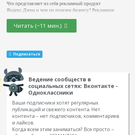
Что представляет из себя рекламный продукт
Яндекс.Дзена и чем он полезен бизнесу? Рекламное
продвижение в Дзене работает по двум основным
моделям: покупка гарантированного охвата или оплата
Читать (~11 мин.)
только за вовлеченных пользователей. Охват в Дзене —
это показы поста в ленте у пользователей. Рассчитывается
по модели CPM. Стоимость тысячи показов — 200
рублей. Вовлечение — ориентируется на количество
Подписаться
пользователей, дочитавших пост до…
Ведение сообществ в
социальных сетях: Вконтакте -
Одноклассники
Ваши подписчики хотят регулярных
публикаций и свежего контента. Нет
контента – нет подписчиков, комментариев
и лайков.
Когда всем этим заниматься? Все просто –