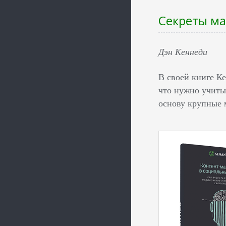
Секреты ма
Дэн Кеннеди
В своей книге К
что нужно учиты
основу крупные 