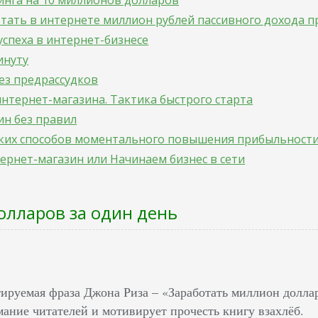
инга на 10 миллионов долларов
отать в интернете миллион рублей пассивного дохода п
успеха в интернет-бизнесе
инуту
без предрассудков
нтернет-магазина. Тактика быстрого старта
ин без правил
егких способов моментального повышения прибыльности
ернет-магазин или Начинаем бизнес в сети
лларов за один день
ируемая фраза Джона Риза – «Заработать миллион доллар
мание читателей и мотивирует прочесть книгу взахлёб.