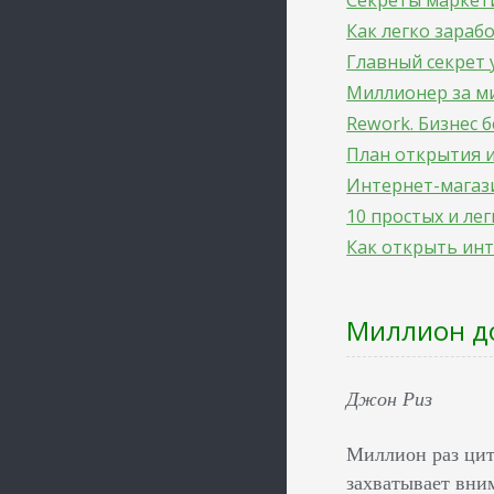
Секреты маркет
Как легко зараб
Главный секрет 
Миллионер за м
Rework. Бизнес 
План открытия и
Интернет-магаз
10 простых и л
Как открыть инт
Миллион до
Джон Риз
Миллион раз цит
захватывает вни