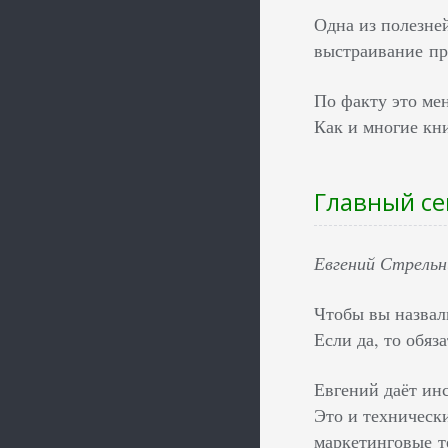
Одна из полезней
выстраивание п
По факту это ме
Как и многие кни
Главный се
Евгений Стрельн
Чтобы вы назвал
Если да, то обяз
Евгений даёт ин
Это и техническ
маркетинговые т