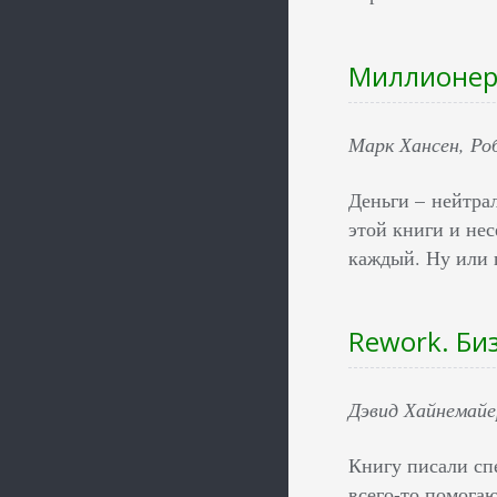
Миллионер
Марк Хансен, Ро
Деньги – нейтрал
этой книги и не
каждый. Ну или 
Rework. Би
Дэвид Хайнемайе
Книгу писали сп
всего-то помога