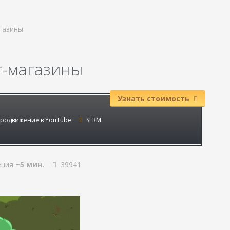
агазины
т-магазины
Узнать стоимость
родвижение в YouTube
SERM
ения
~5 мин.
39941