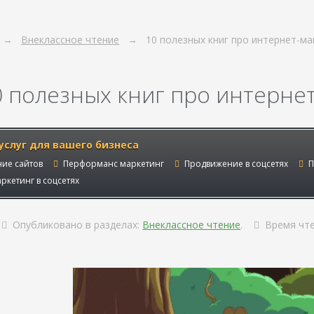
Внеклассное чтение
10 полезных книг про интернет-м
0 полезных книг про интерне
услуг для вашего бизнеса
ие сайтов
Перформанс маркетинг
Продвижение в соцсетях
П
ркетинг в соцсетях
Опубликовано в разделах:
Внеклассное чтение
.
Время чт