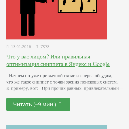
13.01.2016
7378
Что у вас лицом? Или правильная
оптимизация сниппета в Яндекс и Google
Начнем по уже привычной схеме и сперва обсудим,
что же такое сниппет с точки зрения поисковых систем.
К примеру, вот: При прочих равных, привлекательный
сниппет не только поможет вашему сайту вырваться
вперед в результатах поиска, но и повысит количество
Читать (~9 мин.)
переходов на вашу страницу. Это значит, что не стоит
пренебрегать оптимизацией этого фрагмента. Более того,
это первое, что увидит пользователь, находясь в поиске.
Не ваш сверхклассный дизайн, не глубокомысленные