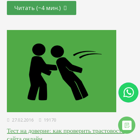
«пластиковые окна москва». Помимо расположения
Читать (~4 мин.)
офиса организации на карте мы можем узнать время
работы, актуальные телефоны, перейти на сайт
и рассчитать оптимальный маршрут. К тому же,
рядовые пользователи при поиске информации, особенно
с мобильных устройств, чаще используют карты,
в частности если необходимо найти конкретный объект,
находящийся недалеко.…
27.02.2016
19170
Тест на доверие: как проверить трастовость
сайта онлайн