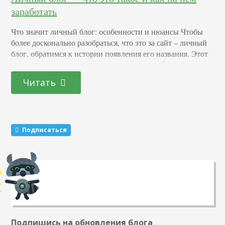
заработать
Что значит личный блог: особенности и нюансы Чтобы
более досконально разобраться, что это за сайт – личный
блог, обратимся к истории появления его названия. Этот
термин придумал в 97 году прошлого века Йорн Баргер,
как сокращенное название от английского web log, что
Читать
означает веб-журнал. Спустя два года Питер Мерхольц
тоже использовал слово blog, которое с тех самых пор и
вошло…
Подписаться
Подпишись на обновления блога