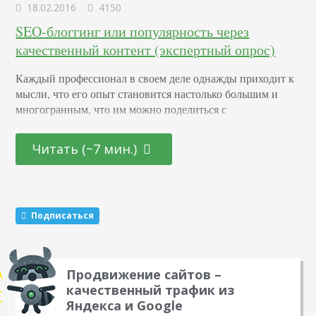
18.02.2016
4150
SEO-блоггинг или популярность через
качественный контент (экспертный опрос)
Каждый профессионал в своем деле однажды приходит к
мысли, что его опыт становится настолько большим и
многогранным, что им можно поделиться с
окружающими: коллегами, клиентами, теми, кто только
пытается освоить его ремесло, а также со всеми, кому это
Читать (~7 мин.)
может показаться интересным. SEO-эксперты не
исключение. Интернет-маркетинг настолько динамично
развивается, что самостоятельно разбираться во всем
хватает времени не у каждого. В то…
Подписаться
Продвижение сайтов –
качественный трафик из
Яндекса и Google