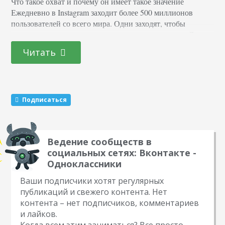
Что такое охват и почему он имеет такое значение
Ежедневно в Instagram заходит более 500 миллионов
пользователей со всего мира. Одни заходят, чтобы
полистать ленту и посмотреть красивые картинки. Другие
чтобы продать свой продукт. Однако для этого им
Читать
необходимо знать, как увеличить охват в Инстаграме. И с
его помощью привлекать еще большее внимание всей
остальной аудитории. Для этого недостаточно знать…
Подписаться
Ведение сообществ в
социальных сетях: Вконтакте -
Одноклассники
Ваши подписчики хотят регулярных
публикаций и свежего контента. Нет
контента – нет подписчиков, комментариев
и лайков.
Когда всем этим заниматься? Все просто –