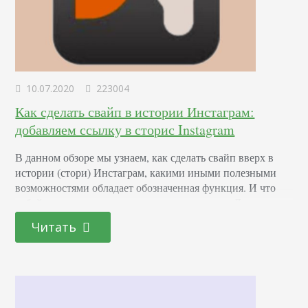
10.07.2020
223004
Как сделать свайп в истории Инстаграм:
добавляем ссылку в сторис Instagram
В данном обзоре мы узнаем, как сделать свайп вверх в
истории (стори) Инстаграм, какими иными полезными
возможностями обладает обозначенная функция. И что
собой в принципе представляет это понятие. Далеко не
все знают, что swype – это действие, которое практически
Читать
каждый пользователь абсолютно любой социальной сети
проделывает постоянно. А, кроме того, скользящее
движение пальцем по экрану гаджета используется и в
простом…