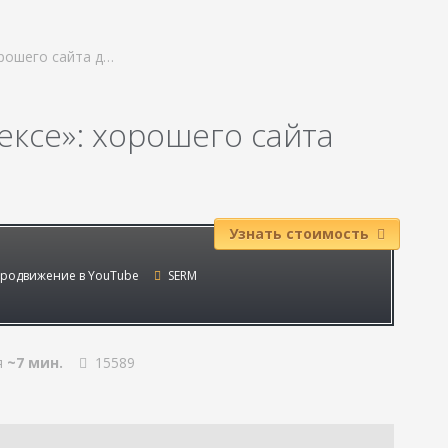
орошего сайта д…
ксе»: хорошего сайта
Узнать стоимость
родвижение в YouTube
SERM
я
~7 мин.
15589