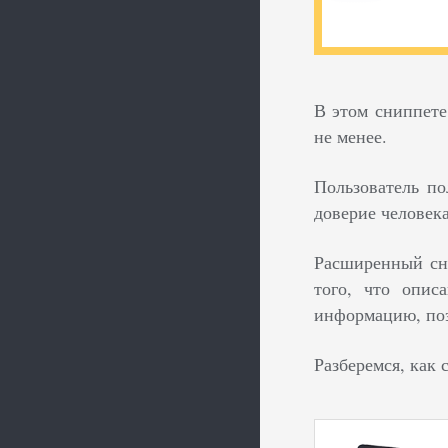
В этом сниппете
не менее.
Пользователь по
доверие человека
Расширенный сни
того, что опи
информацию, поэ
Разберемся, как 