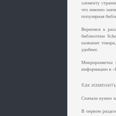
элементу страни
что именно напи
популярная библи
Вернемся к рас
библиотеки Sche
название товара
удобнее.
Микроразметка 
информацию в «В
Как изменить
Сначала нужно з
В первом раздел