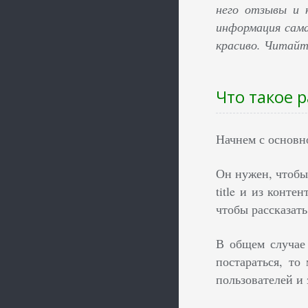
него отзывы и 
информация сама
красиво. Читайт
Что такое 
Начнем с основн
Он нужен, чтобы
title и из конт
чтобы рассказать
В общем случае 
постараться, т
пользователей и