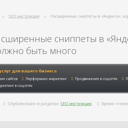
SEO инструкция
Расширенные сниппеты в «Яндексе»: х
асширенные сниппеты в «Янде
олжно быть много
услуг для вашего бизнеса
ие сайтов
Перформанс маркетинг
Продвижение в соцсетях
П
ркетинг в соцсетях
Опубликовано в разделах:
SEO инструкция
.
Время чтени