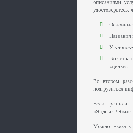
описаниями усл
удостоверьтесь, ч
Основные 
Названия 
У кнопок-
Все стран
«цены».
Во втором разд
подгрузиться инф
Если решили п
«Яндекс.Вебмаст
Можно указать