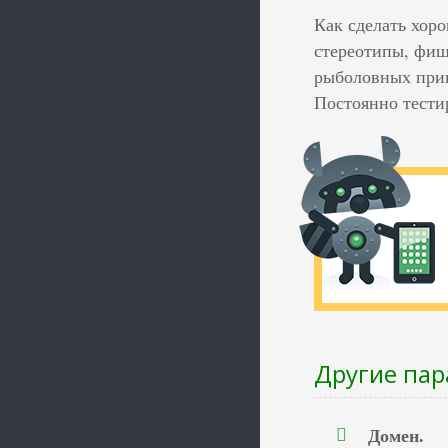
Как сделать хор
стереотипы, фиш
рыболовных прин
Постоянно тести
Другие пар
Домен.