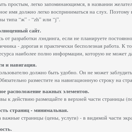
ть простым, легко запоминающимся, в названии желател
ное имя должно легко восприниматься на слух. Поэтому 
ы типа “ж” - “zh” или “j”.
олноценный сайт.
ь от разработки лэндинга, если не планируете постоян
ичника - дорогая и практически бесполезная работа. К то
есурса наиболее полно информации, которую не может да
и и навигация.
льзователю должно быть удобно. Он не может заблудить
Обязательно разместите на навигационную строку на стр
ое расположение важных элементов.
вы к действию размещайте в верхней части страницы (позв
сть страниц - минимальная.
 важные страницы (цены, услуги) - в видимой части экра
ость.