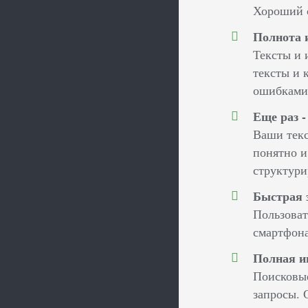
Хороший с
Полнота 
Тексты и 
тексты и 
ошибками 
Еще раз -
Ваши текс
понятно и
структури
Быстрая 
Пользоват
смартфона
Полная и
Поисковые
запросы. 