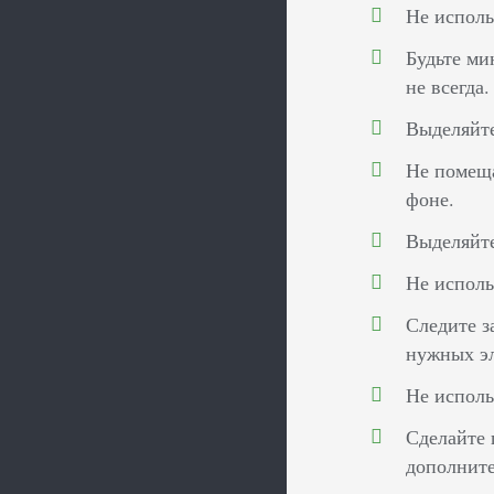
Не исполь
Будьте ми
не всегда.
Выделяйте
Не помеща
фоне.
Выделяйте
Не исполь
Следите з
нужных э
Не испол
Сделайте 
дополнит