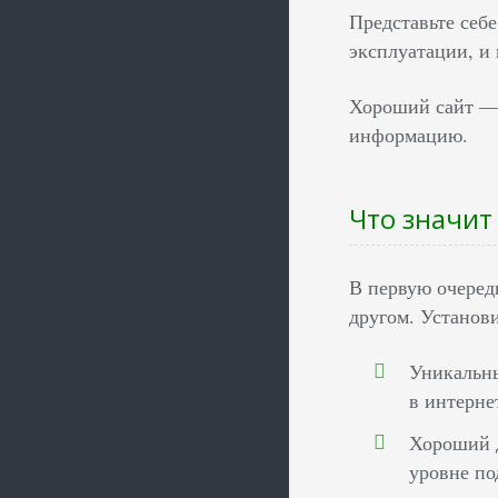
Представьте себ
эксплуатации, и 
Хороший сайт — 
информацию.
Что значит
В первую очеред
другом. Установи
Уникальны
в интерне
Хороший д
уровне по