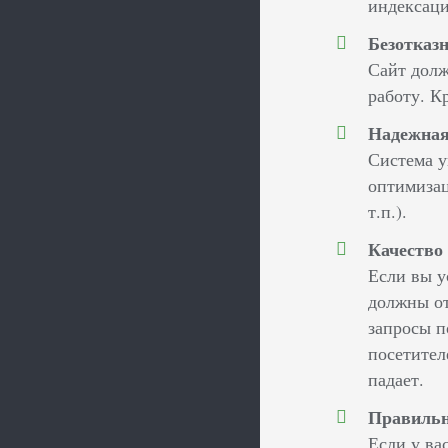
индексаци
Безотказн
Сайт долж
работу. К
Надежная
Система у
оптимизац
т.п.).
Качество 
Если вы у
должны от
запросы п
посетител
падает.
Правильн
Если у ва