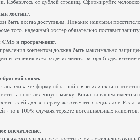
и. Избавьтесь от дублей страниц. Сформируйте челове
ый хостинг.
ен быть всегда доступным. Никакие наплывы посетителе
роме того, надежный хостер обязательно поставит защиту
 CMS и программинг.
правления контентом должна быть максимально защищен
ии и решения всех задач администратора (подключение н
обратной связи.
станавливаете форму обратной связи или скрипт ответног
ветить на оставленную заявку. Когда на вашем имеется он
осетителей должен сразу же отвечать специалист. Если 
ей - то в 100% случаях теряете потенциальных клиентов,
ое впечатление.
с предусмотрен диалог с посетителем - ежедневно очищай