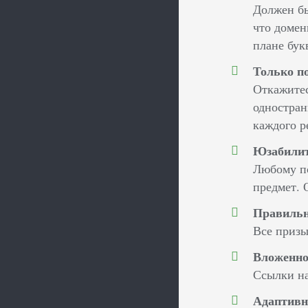
Должен бы
что домен
плане букв
Только п
Откажитес
одностран
каждого р
Юзабилит
Любому по
предмет. 
Правильн
Все призы
Вложенно
Ссылки на
Адаптивн