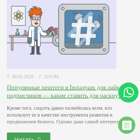
30.05.2020
323743
Популярные хештеги в Instagram для лайков и
подписчиков — какие ставить для раскрутки
Кроме того, соцсеть давно полюбилась всем, кто
использует ее в качестве инструмента развития и
продвижения бизнеса. Однако даже самый интересный и
информативный пост может остаться без внимания, если
подойти к его составлению без должного усердия.
Читать