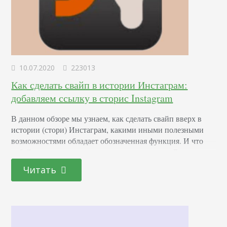
10.07.2020
223013
Как сделать свайп в истории Инстаграм:
добавляем ссылку в сторис Instagram
В данном обзоре мы узнаем, как сделать свайп вверх в
истории (стори) Инстаграм, какими иными полезными
возможностями обладает обозначенная функция. И что
собой в принципе представляет это понятие. Далеко не
все знают, что swype – это действие, которое практически
Читать
каждый пользователь абсолютно любой социальной сети
проделывает постоянно. А, кроме того, скользящее
движение пальцем по экрану гаджета используется и в
простом…