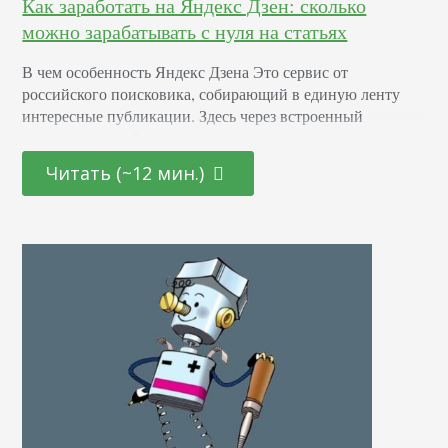
Как заработать на Яндекс Дзен: сколько
можно зарабатывать с нуля на статьях
В чем особенность Яндекс Дзена Это сервис от
российского поисковика, собирающий в единую ленту
интересные публикации. Здесь через встроенный
редактор каждый пользователь может выложить
экспертные мнения на различные темы. Открывается
Читать (~12 мин.)
площадка в мобильных приложениях на Android/iOS и на
десктопе. И еще одна особенность — здесь очень хорошо
заходят статьи, написанные простым языком от первого
лица с реальными фото. Продающие тексты…