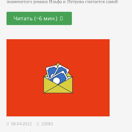
знаменитого романа Ильфа и Петрова считается самой
лучшей, несмотря на то, что ей уже больше полувека.
А скрипты разговоров и методы, которые применял
Читать (~6 мин.)
Остап Бендер, и вовсе ничуть не устарели. Пожалуй,
он смог бы втюхать любому парню не только шариковую
ручку, но еще и многолетний эксклюзивный контракт
на поставки стержней с чернилами. Эпатажность
и бескомпромиссность действий великого
комбинатора — это то, чему стоит поучиться каждому…
06.04.2022
23082