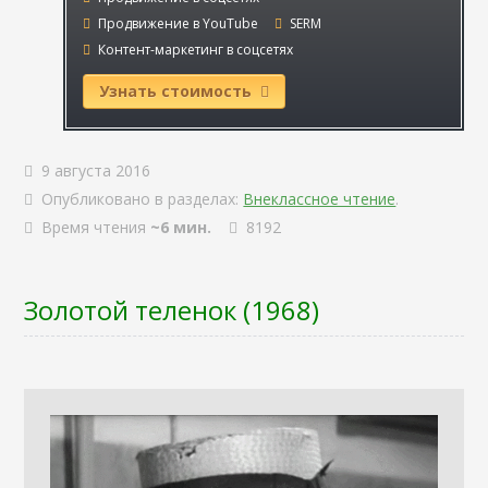
Продвижение в YouTube
SERM
Контент-маркетинг в соцсетях
Узнать стоимость
9 августа 2016
Опубликовано в разделах:
Внеклассное чтение
.
Время чтения
~6 мин.
8192
Золотой теленок (1968)