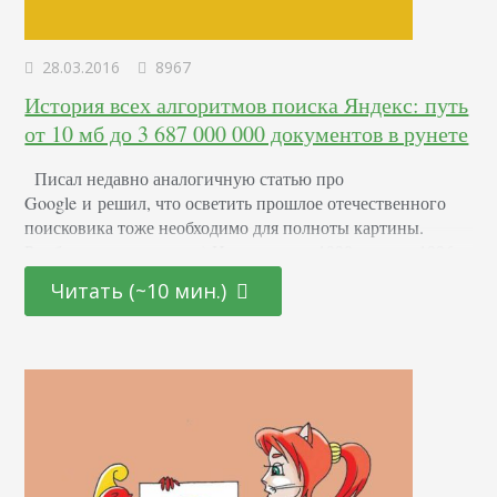
28.03.2016
8967
История всех алгоритмов поиска Яндекс: путь
от 10 мб до 3 687 000 000 документов в рунете
Писал недавно аналогичную статью про
Google и решил, что осветить прошлое отечественного
поисковика тоже необходимо для полноты картины.
Рамблер не предлагать:) Изначально с 1990 года по 1996
компания под необычным названием «Аркадия»
Читать (~10 мин.)
занималась разработкой программных продуктов, тесно
связанных с поиском по словам. Первым шагом на пути к
созданию поисковой системы, такой, какой мы её знаем
сейчас, было создание автоматического классификатора
изобретений,…