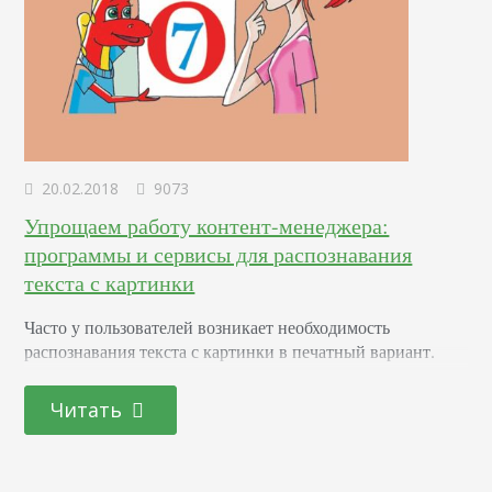
20.02.2018
9073
Упрощаем работу контент-менеджера:
программы и сервисы для распознавания
текста с картинки
Часто у пользователей возникает необходимость
распознавания текста с картинки в печатный вариант.
Это может быть сканированный документ, который
следует преобразовать в электронный вид, книга или
Читать
фотокарточка. Распознавание — довольно простой и
удобный инструмент. Он избавляет от необходимости
вручную перепечатывать большие объемы информации