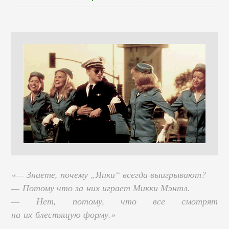
«— Знаете, почему „Янки“ всегда выигрывают?
— Потому что за них играет Микки Мэнтл.
— Нет, потому, что все смотрят
на их блестящую форму.»