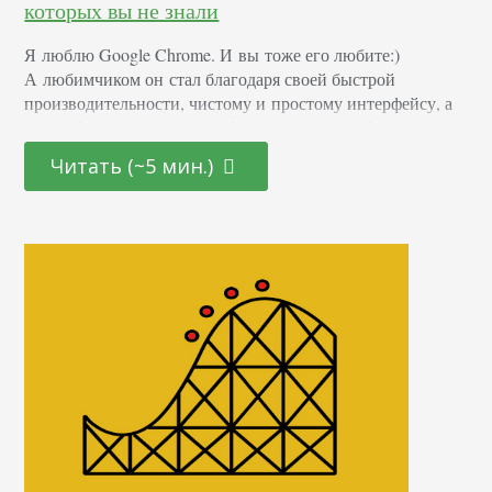
которых вы не знали
Я люблю Google Chrome. И вы тоже его любите:)
А любимчиком он стал благодаря своей быстрой
производительности, чистому и простому интерфейсу, а
также будоражащее разнообразие расширений в магазине
Chrome. Вот вам еще 17 классных помощников,
Читать (~5 мин.)
о которых вы, возможно, не знали. 1. RDS bar Это
полноценная панель, на которой отображается ТИЦ, PR,
dmoz, Yandex и другие показатели страницы сайта,
полезные для SEO анализа. Примерно так будет выглядеть
панелька: Многие пишут, что…