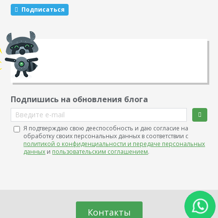
из печатных изданий: будь то газета, журнал, книга,
Подписаться
реферат или обычный лист с надписями — для
последующей публикации…
Подпишись на обновления блога
Введите e-mail
Я подтверждаю свою дееспособность и даю согласие на
обработку своих персональных данных в соответствии с
политикой о конфиденциальности и передаче персональных
данных
и
пользовательским соглашением
.
Контакты