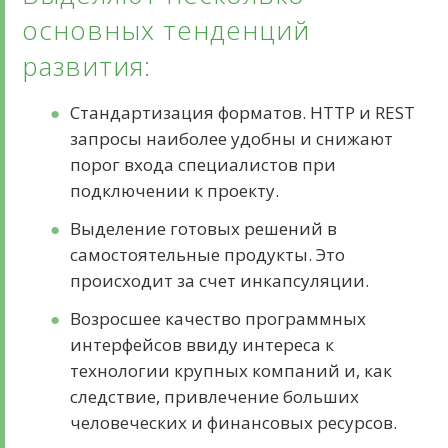
чтобы любая железная
основных тенденций
коробка с
микросхемами стала
развития:
«живой». В этой статье
речь пойдёт о них –
Стандартизация форматов. HTTP и REST
специалистах по
запросы наиболее удобны и снижают
разработке
порог входа специалистов при
компьютерных
подключении к проекту.
программ.&nbsp;
Выделение готовых решений в
Приложение, которое
самостоятельные продукты. Это
мы запускаем в
происходит за счет инкапсуляции.
компьютере или на
телефоне, сначала
Возросшее качество программных
продумывают – строят
интерфейсов ввиду интереса к
его «архитектуру».
технологии крупных компаний и, как
Потом доводят его до
следствие, привлечение больших
совершенства, чтобы
человеческих и финансовых ресурсов.
ничего не висло, не