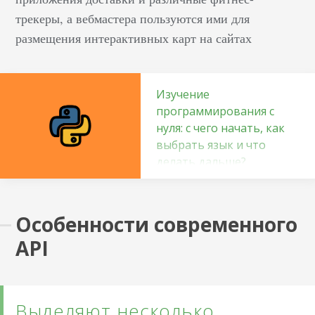
трекеры, а вебмастера пользуются ими для
размещения интерактивных карт на сайтах
Изучение
программирования с
нуля: с чего начать, как
выбрать язык и что
делать дальше?
Кто такой программист
Принято думать, что
Особенности современного
такой специалист – это
тот, кто разбирается в
API
компьютерах. Но это не
совсем верно. Эти
ребята делают так,
Выделяют несколько