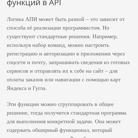
функций в API
передачи данных, он
может хранить и
передавать между
Логика АПИ может быть разной – это зависит от
сайтами такие файлы
способа её реализации программистом. Но
как логи, системную
существуют стандартные решения. Например,
информацию о
используя набор команд, можно настроить
состоянии
регистрацию и авторизацию в приложении через
определенных
соцсети и почту, запрашивать сведения из готовых
сервисов или же любые
сервисов и отправлять их к себе на сайт – для
данные, обмен
оплаты заказов или навигации с помощью карт
которыми настроен
Яндекса и Гугла.
между доменами.
Главным минусом
Эти функции можно сгруппировать в общее
работы является
решение, тогда получится стандартная программа
слабая защищенность.
Но при этом, он
для выполнения конкретной задачи. Она может
остается одним из
содержать обширный функционал, который
самых