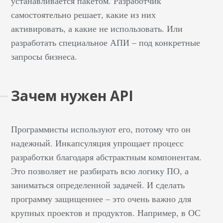
устанавливается пакетом. Разработчик
популярных.&nbsp; Для
самостоятельно решает, какие из них
чего нужен Основное,
активировать, а какие не использовать. Или
для чего используется
разработать специальное АПИ – под конкретные
протокол передачи
запросы бизнеса.
файлов — это обмен
информацией. Но это
далеко не все, для чего
Зачем нужен API
предназначен ФТП. Он
может также
выполнять роль…
Программисты используют его, потому что он
надежный. Инкапсуляция упрощает процесс
разработки благодаря абстрактным компонентам.
Это позволяет не разбирать всю логику ПО, а
заниматься определенной задачей. И сделать
программу защищеннее – это очень важно для
крупных проектов и продуктов. Например, в ОС