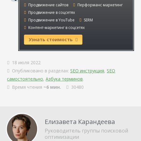
Продвижение сайтов
Перформанс маркетинг
Продвижение в соцсетях
Продвижение в YouTube
SERM
Контент-маркетинг в соцсетях
Узнать стоимость
18 июля 2022
Опубликовано в разделах:
SEO инструкция
,
SEO
самостоятельно
,
Азбука терминов
.
Время чтения
~6 мин.
30480
Елизавета Карандеева
Руководитель группы поисковой
оптимизации