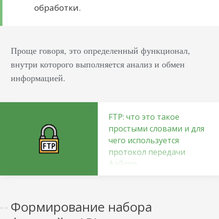
обработки.
Проще говоря, это определенный функционал,
внутри которого выполняется анализ и обмен
информацией.
FTP: что это такое
простыми словами и для
чего используется
протокол передачи
файлов
Что это такое
Простыми словами FTP
Формирование набора
- это протокол