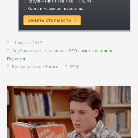
Продвижение в YouTube
SERM
Контент-маркетинг в соцсетях
Узнать стоимость
11 марта 2017
Опубликовано в разделах:
SEO самостоятельно
,
Перевод
.
Время чтения
~5 мин.
5508