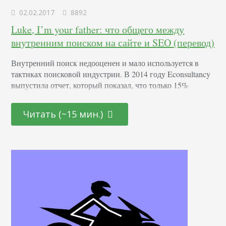
02.02.2017
8892
Luke, I’m your father: что общего между
внутренним поиском на сайте и SEO (перевод)
Внутренний поиск недооценен и мало используется в
тактиках поисковой индустрии. В 2014 году Econsultancy
выпустила отчет, который показал, что только 15%
компаний выделяют ресурсы для оптимизации под
внутренний поиск. В то же время 42% компаний
Читать (~15 мин.)
включают его в другие показатели, а еще 42%
игнорируют вовсе. Отчет был выпущен два года назад, но
я не смог найти более свежие данные. Что…