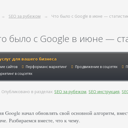
SEO за рубежом
Что было с Google в июне — статисти
то было с Google в июне — с
услуг для вашего бизнеса
ие сайтов
Перформанс маркетинг
Продвижение в соцсетях
П
ркетинг в соцсетях
Опубликовано в разделах:
SEO за рубежом
,
SEO инструкция
,
SE
я Google начал обновлять свой основной алгоритм, вмес
че. Разбираемся вместе, что к чему.