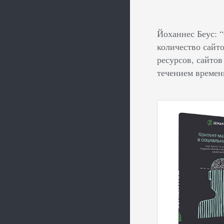
Йоханнес Беус: 
количество сайт
ресурсов, сайтов
течением времен