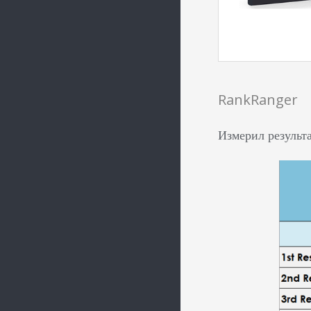
RankRanger
Измерил результ