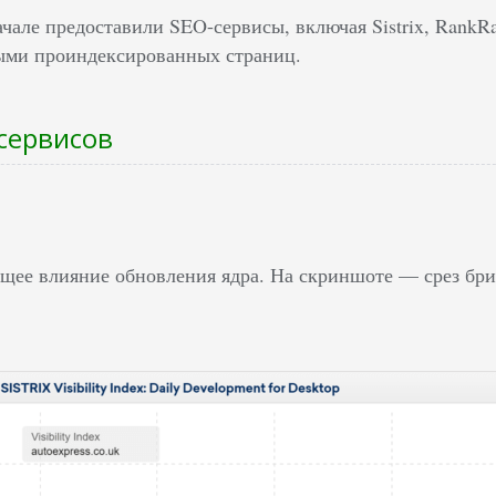
але предоставили SEO-сервисы, включая Sistrix, RankRan
ыми проиндексированных страниц.
сервисов
щее влияние обновления ядра. На скриншоте — срез брит