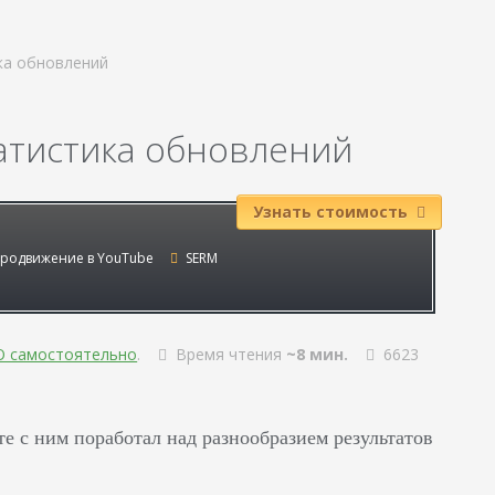
ка обновлений
татистика обновлений
Узнать стоимость
родвижение в YouTube
SERM
O самостоятельно
.
Время чтения
~8 мин.
6623
те с ним поработал над разнообразием результатов