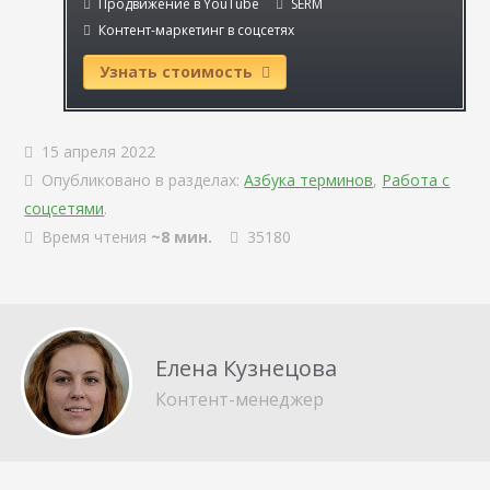
Продвижение в YouTube
SERM
Контент-маркетинг в соцсетях
Узнать стоимость
15 апреля 2022
Опубликовано в разделах:
Азбука терминов
,
Работа с
соцсетями
.
Время чтения
~8 мин.
35180
Елена Кузнецова
Контент-менеджер