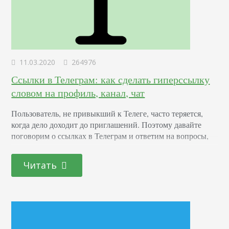
11.03.2020
264976
Ссылки в Телеграм: как сделать гиперссылку
словом на профиль, канал, чат
Пользователь, не привыкший к Телеге, часто теряется,
когда дело доходит до приглашений. Поэтому давайте
поговорим о ссылках в Телеграм и ответим на вопросы,
как сделать активную гиперссылку из слов в тексте, как
прикреплять Telegram-адрес на сайтах и где можно
Читать
добавить кликабельный URL. Как вставить УРЛ
Допустим, вы ведете свой канал и собираетесь делиться с
подписчиками полезными источниками. Чтобы
провернуть процесс,…