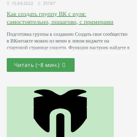
15.04.2022
35187
Как создать группу ВК с нуля:
самостоятельно, пошагово, с примерами
Подготовка группы к созданию Создать свое сообщество
в ВКонтакте можно из меню в левом виджете на
стартовой странице соцсети. Функции настроек найдете в
разделе «Сообщества». Нажав на этот раздел, вы увидите
страницу со всеми пабликами, на которые подписаны или
Читать (~8 мин.)
которыми управляете. Здесь же начинаеся процесс
создания новой группы в ВК. Советуем сразу
подготовить всё, что понадобится – название, обложку,
аватарку,…