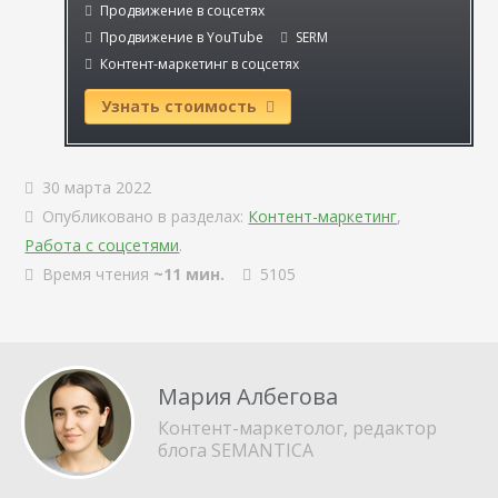
Продвижение в соцсетях
Продвижение в YouTube
SERM
Контент-маркетинг в соцсетях
Узнать стоимость
30 марта 2022
Опубликовано в разделах:
Контент-маркетинг
,
Работа с соцсетями
.
Время чтения
~11 мин.
5105
Мария Албегова
Контент-маркетолог, редактор
блога SEMANTICA