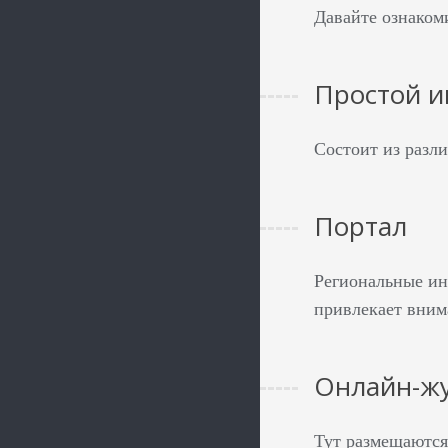
Давайте ознаком
Простой и
Состоит из разл
Портал
Региональные ин
привлекает вним
Онлайн-ж
Тут размещаются