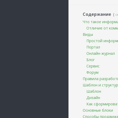
Содержание
с
Что такое информ
Отличие от ком
Виды
Простой информ
Портал
Онлайн-журнал
Блог
Сервис
Форум
Правила разработ
Шаблон и структу
Шаблон
Дизайн
Как сформироват
Основные блоки
Способы продвиж