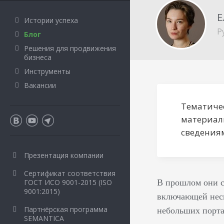
Е
Истории успеха
Р
Блог
Решения для продвижения
бизнеса
Инструменты
Вакансии
Тематиче
материал
сведения
Презентация компании
Сертификат соответствия
В прошлом они с
ГОСТ ИСО 9001-2015 (ISO
9001:2015)
включающей неск
небольших порта
Партнёрская программа
SEMANTICA