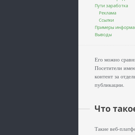
Пути заработка
Реклама
Ссылки
Примеры информац
Выводы
Его можно сравн
Посетители имею
контент за отде
публикации.
Что так
Такие веб-платф