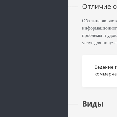
Отличие о
Оба типа являют
информационного
проблемы и удов
услуг для получ
Ведение т
коммерче
Виды