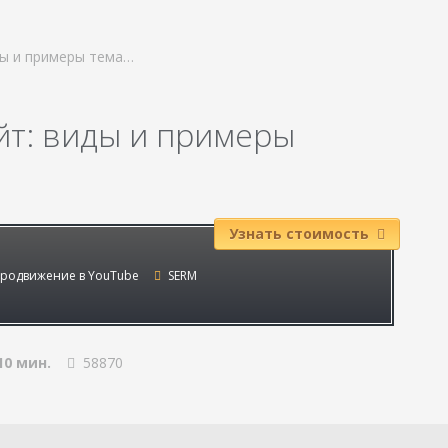
ды и примеры тема…
йт: виды и примеры
Узнать стоимость
родвижение в YouTube
SERM
10 мин.
58870