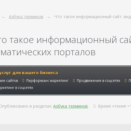
Азбука терминов
Что такое информационный сайт: ви
то такое информационный са
ематических порталов
услуг для вашего бизнеса
ие сайтов
Перформанс маркетинг
Продвижение в соцсетях
П
ркетинг в соцсетях
Опубликовано в разделах:
Азбука терминов
.
Время чтения
~