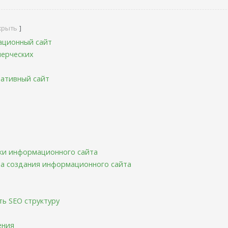
крыть
ационный сайт
мерческих
ативный сайт
ки информационного сайта
ра создания информационного сайта
ь SEO структуру
ения