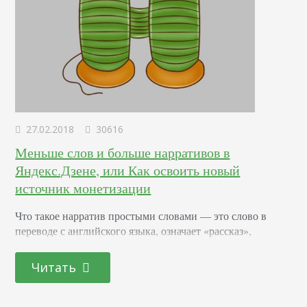
27.02.2018
30616
Меньше слов и больше нарративов в
Яндекс.Дзене, или Как освоить новый
источник монетизации
Что такое нарратив простыми словами — это слово в
переводе с английского языка, означает «рассказ»,
«изложение фактов», «сюжетно-тематическая картина».
Представьте, что это рассказ, оформленный в карточках.
Читать
Вспомните глянцевые метафорические или игральные
карты. Вот только в одной колоде допустимо иметь до 12
карт, связанных одной идеей, визуальным наполнением и