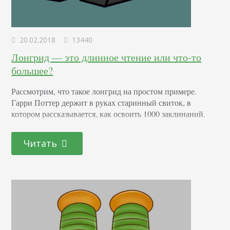
20.02.2018
13440
Лонгрид — это длинное чтение или что-то
большее?
Рассмотрим, что такое лонгрид на простом примере.
Гарри Поттер держит в руках старинный свиток, в
котором рассказывается, как освоить 1000 заклинаний.
Каждое заклинание размещено в отдельном блоке и
снабжено движущейся картинкой, на которой показано,
Читать
как оно работает. В сноске рассказано, как усилить его
действие. Вокруг юного волшебника тут же собирается
толпа приятелей. Почему? Потому что это интересно!
Согласитесь, изучать магию…