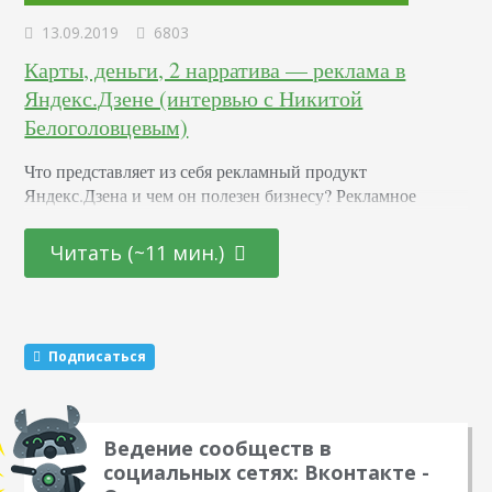
13.09.2019
6803
Карты, деньги, 2 нарратива — реклама в
Яндекс.Дзене (интервью с Никитой
Белоголовцевым)
Что представляет из себя рекламный продукт
Яндекс.Дзена и чем он полезен бизнесу? Рекламное
продвижение в Дзене работает по двум основным
моделям: покупка гарантированного охвата или оплата
Читать (~11 мин.)
только за вовлеченных пользователей. Охват в Дзене —
это показы поста в ленте у пользователей. Рассчитывается
по модели CPM. Стоимость тысячи показов — 200
рублей. Вовлечение — ориентируется на количество
Подписаться
пользователей, дочитавших пост до…
Ведение сообществ в
социальных сетях: Вконтакте -