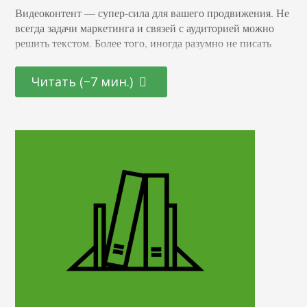
Видеоконтент — супер-сила для вашего продвижения. Не
всегда задачи маркетинга и связей с аудиторией можно
решить текстом. Более того, иногда разумно не писать
буквы, а сделать видео-иллюстрацию. Вот вам пример.
Компания разработала очень мощный двигатель, который
Читать (~7 мин.)
может перемолоть камни. Если задачу рассказать о
механизме мы отдадим на откуп копирайтерам, получим
красивый текст о скорости вращения ротора, о
максимальном напряжении, о…