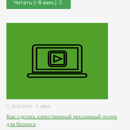
Читать (~8 мин.)
хостинг заходит миллиард людей. Количество контента —
огромное. Каждую минуту пользователи загружают
ролики с общей продолжительностью 100 часов. Ваш
канал на YouTube…
25.03.2019
6822
Как сделать качественный рекламный ролик
для бизнеса